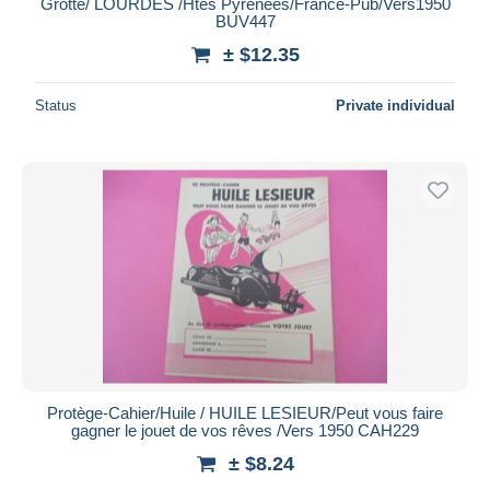
Grotte/ LOURDES /Htes Pyrénées/France-Pub/Vers1950
BUV447
± $12.35
Status
Private individual
Protège-Cahier/Huile / HUILE LESIEUR/Peut vous faire
gagner le jouet de vos rêves /Vers 1950 CAH229
± $8.24