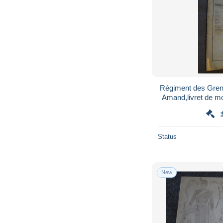
Régiment des Gren
Amand,livret de mo
Cm./11,5
Status
New