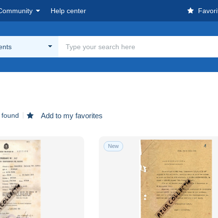
Community
Help center
Favori
nts
 found
Add to my favorites
New