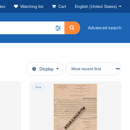
tes
Watching list
Cart
English (United States)
Advanced search
Display
New