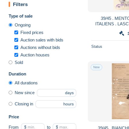
Filters
Type of sale
39/45 . MEN
ITALIENS . LAS
Ongoing
COMANDO DEL 
Fixed prices
Auction sales with bids
Status
Auctions without bids
Auction houses
Sold
New
Duration
All durations
New since
days
Closing in
hours
Price
From
$
to
$
39/45 . BIANC