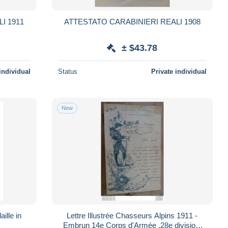
I 1911
ATTESTATO CARABINIERI REALI 1908
± $43.78
individual
Status
Private individual
New
ille in
Lettre Illustrée Chasseurs Alpins 1911 -
Embrun 14e Corps d'Armée ,28e division,