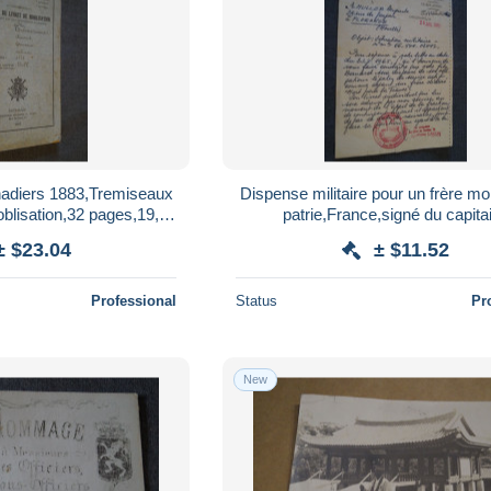
adiers 1883,Tremiseaux
Dispense militaire pour un frère mor
blisation,32 pages,19,5
patrie,France,signé du capita
 Cm.collection
Caron,28/07/1965
± $23.04
± $11.52
Professional
Status
Pr
New