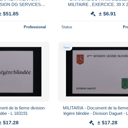
SION DG SERVICES
MILITAIRE , EXER
E. GR ALPIN SUD+
± $51.85
± $6.91
H MILITARY
Professional
Status
Pr
New
ent de la 6eme division
MILITARIA - Document de la 6eme 
légère blindée - L 183191
légère blindée - Division Daguet -
± $17.28
± $17.28