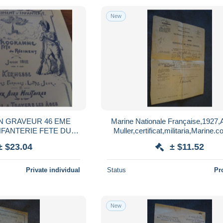
New
N GRAVEUR 46 EME
Marine Nationale Française,1927,
ERIE FETE DU
Muller,certificat,militaria,Marine.co
SSE BARAQUES
± $23.04
± $11.52
TES DUFLOT ILLUS
Private individual
Status
Pr
New