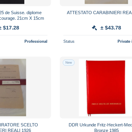
n 25 de Suisse. diplome
ATTESTATO CARABINIERI REAL
de courage. 21cm X 15cm
± $17.28
± $43.78
Professional
Status
Private 
New
TIRATORE SCELTO
DDR Urkunde Fritz-Heckert-Meda
RI REALI 1926
Bronze 1985