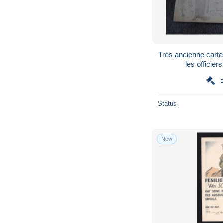
Très ancienne car
les officier
Gardes,milita
Status
New