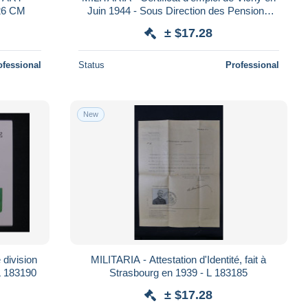
CICE. 39 X 26 CM
Juin 1944 - Sous Direction des Pensions
Militaires et réquisitions- L 183194
± $17.28
ofessional
Status
Professional
New
division
MILITARIA - Attestation d'Identité, fait à
 L 183190
Strasbourg en 1939 - L 183185
± $17.28