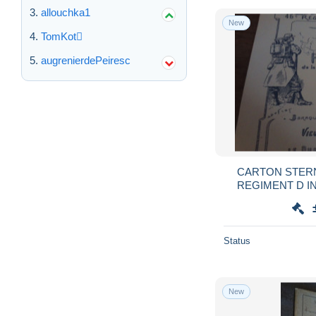
allouchka1
New
TomKot
augrenierdePeiresc
CARTON STER
REGIMENT D INFANT
REGIMENT 1912 KERME
FORAINES LUT
Status
New