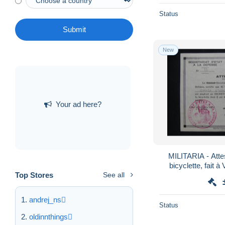
Status
Submit
New
Your ad here?
MILITARIA - Attes
bicyclette, fait à
1
Top Stores
See all
andrej_ns
Status
oldinnthings