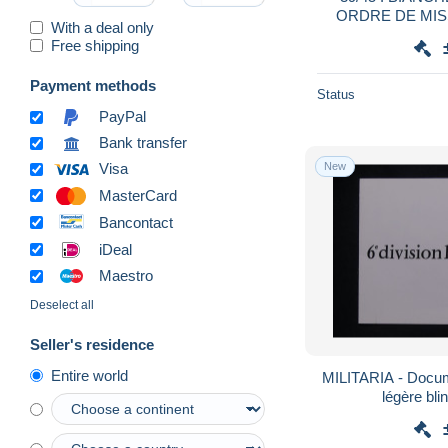
ORDRE DE MIS
With a deal only
SPECIAUX.NIC
Free shipping
FRENC
Payment methods
Status
PayPal
Bank transfer
New
Visa
MasterCard
Bancontact
iDeal
Maestro
Deselect all
Seller's residence
Entire world
MILITARIA - Docum