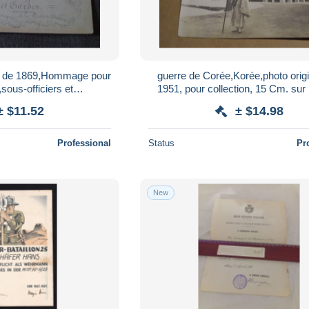
te de 1869,Hommage pour
guerre de Corée,Korée,photo orig
s,sous-officiers et
1951, pour collection, 15 Cm. su
ria,pour collection
± $11.52
± $14.98
Professional
Status
Pr
New