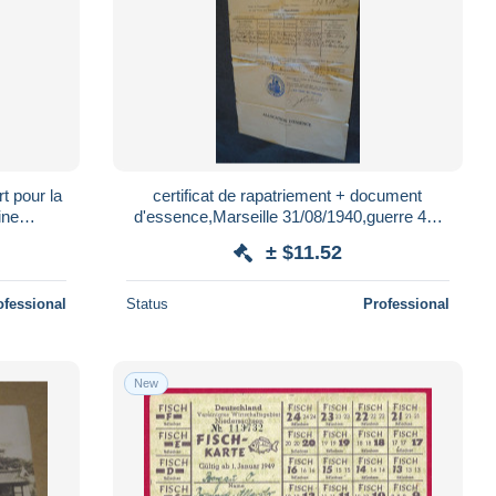
t pour la
certificat de rapatriement + document
ine
d'essence,Marseille 31/08/1940,guerre 40-
45,France,pour collection
± $11.52
ofessional
Status
Professional
New