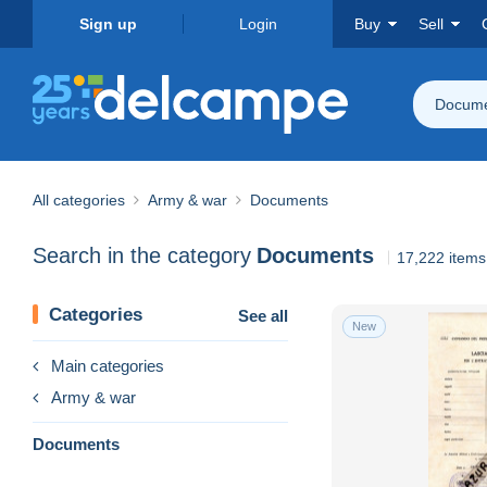
Sign up
Login
Buy
Sell
Docume
All categories
Army & war
Documents
Search in the category
Documents
17,222 items
Categories
See all
New
Main categories
Army & war
Documents