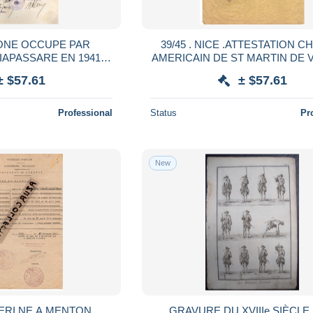
TONE OCCUPE PAR
39/45 . NICE .ATTESTATION C
CIAPASSARE EN 1941.
AMERICAIN DE ST MARTIN DE 
PRESIDO MILITARE
. MANZONE DIT JOSEPH LE
± $57.61
± $57.61
Professional
Status
Pr
New
HERI NE A MENTON .
GRAVURE DU XVIIIe SIÈCLE. AR