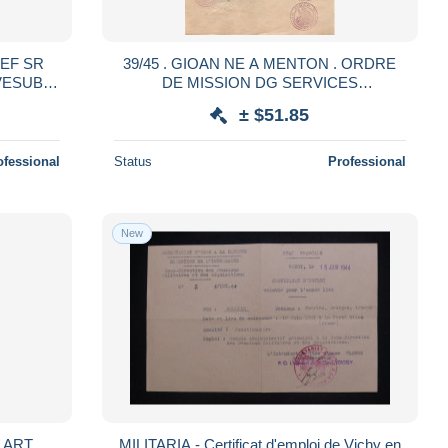
HEF SR
39/45 . GIOAN NE A MENTON . ORDRE
VESUBIE
DE MISSION DG SERVICES
 FOU
SPECIAUX.NICE. GR ALPIN SUD+
± $51.85
FRENCH MILITARY
ofessional
Status
Professional
New
T
MILITARIA - Certificat d'emploi de Vichy en