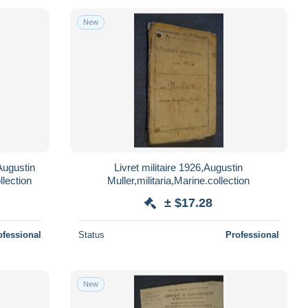
New
Augustin
Livret militaire 1926,Augustin
llection
Muller,militaria,Marine.collection
± $17.28
ofessional
Status
Professional
New