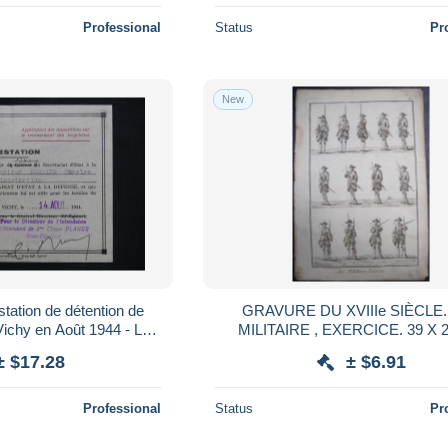
Professional
Status
Pr
New
tation de détention de
GRAVURE DU XVIIIe SIÈCLE. AR
 Vichy en Août 1944 - L
MILITAIRE , EXER
83106
± $17.28
± $6.91
Professional
Status
Pr