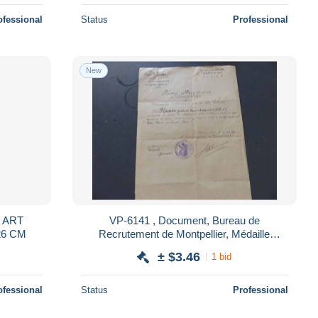
ofessional
Status
Professional
New
T
VP-6141 , Document, Bureau de
CICE. 39 X 26 CM
Recrutement de Montpellier, Médaille
Interalliée dite de la Victoire, 1934
± $3.46
1 bid
ofessional
Status
Professional