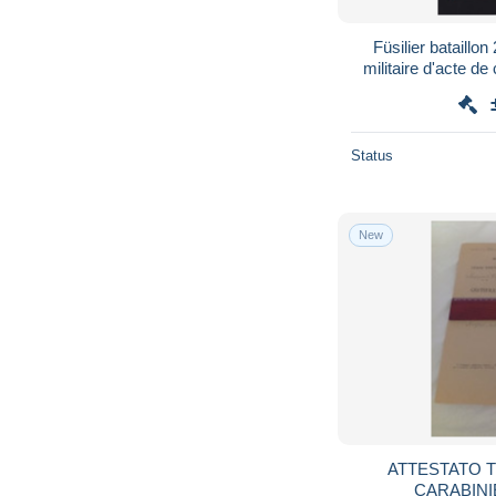
Füsilier bataillo
militaire d'acte 
Status
New
ATTESTATO 
CARABINIE