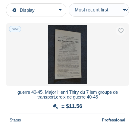
Type of sale
Display
Main categories
Ongoing
Old Paper
Fixed prices
Announcements
New
Auction sales with bids
Obituary notices
Auctions without bids
Auction houses
Sold
Duration
All durations
New since
days
guerre 40-45, Major Henri Thiry du 7 iem groupe de
transport,croix de guerre 40-45
Closing in
hours
± $11.56
Price
Status
Professional
From
$
to
$
With a deal only