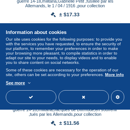
guerre 14-18,militaria,Gabrielle Petit ,fusillée par les
Allemands, le 1 / 04 / 1916 ,pour collection
± $17.33
Status
Professional
Information about cookies
Our site uses cookies for the following purposes: to provide you
with the services you have requested, to ensure the security of
our platform, to remember your preferences in order to make
New
your browsing more pleasant, to compile statistics in order to
adapt our site to your needs, to display videos and to enable
you to share content on social networks.
Some of these cookies are necessary for the operation of our
site, others can be set according to your preferences.
More info
See more
guerre 14-18,militaria,Jacques de Dixmude,en souvenir
,tués par les Allemands,pour collection
± $11.56