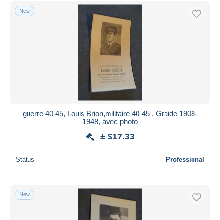
Free shipping
New
Payment methods
PayPal
Bank transfer
Visa
MasterCard
Bancontact
iDeal
guerre 40-45, Louis Brion,militaire 40-45 , Graide 1908-
1948, avec photo
Maestro
± $17.33
Deselect all
Seller's residence
Status
Professional
Entire world
New