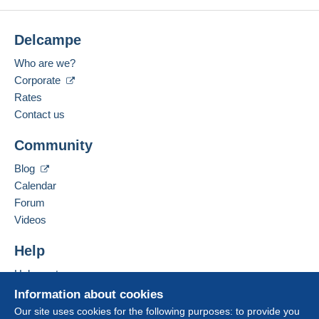
Delcampe
Who are we?
Corporate
Rates
Contact us
Community
Blog
Calendar
Forum
Videos
Help
Help centre
Buying on Delcampe
Information about cookies
Selling on Delcampe
Our site uses cookies for the following purposes: to provide you