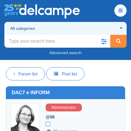
All categories
Advanced search
Forum list
Post list
DAC7 e INFORM
Administrator
@lili
99 messages