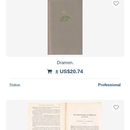
Free shipping
Payment methods
PayPal
Bank transfer
Visa
MasterCard
Bancontact
Dramen.
iDeal
± US$20.74
Maestro
Deselect all
Status
Professional
Seller's residence
Entire world