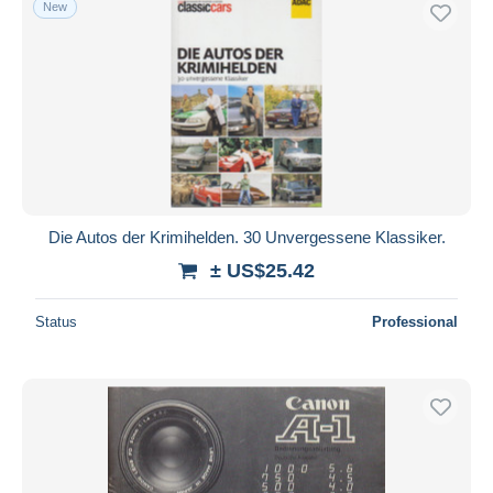
New
Free shipping
Payment methods
PayPal
Bank transfer
Visa
MasterCard
Bancontact
Die Autos der Krimihelden. 30 Unvergessene Klassiker.
iDeal
± US$25.42
Maestro
Deselect all
Status
Professional
Seller's residence
Entire world