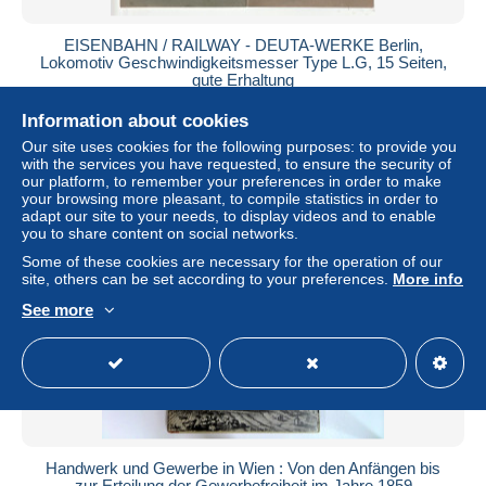
EISENBAHN / RAILWAY - DEUTA-WERKE Berlin,
Lokomotiv Geschwindigkeitsmesser Type L.G, 15 Seiten,
gute Erhaltung
± US$23.11
Information about cookies
Our site uses cookies for the following purposes: to provide you
Status
Private individual
with the services you have requested, to ensure the security of
our platform, to remember your preferences in order to make
your browsing more pleasant, to compile statistics in order to
adapt our site to your needs, to display videos and to enable
you to share content on social networks.
Some of these cookies are necessary for the operation of our
site, others can be set according to your preferences.
More info
See more
Handwerk und Gewerbe in Wien : Von den Anfängen bis
zur Erteilung der Gewerbefreiheit im Jahre 1859