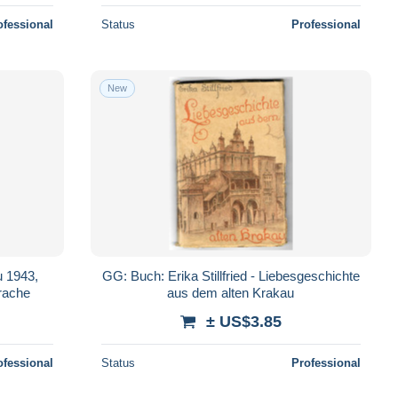
ofessional
Status
Professional
New
u 1943,
GG: Buch: Erika Stillfried - Liebesgeschichte
rache
aus dem alten Krakau
± US$3.85
ofessional
Status
Professional