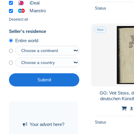
iDeal
Status
Maestro
Deselect all
New
Seller's residence
Entire world
Submit
GG: Veit Stoss, 
deutschen Künstl
±
Status
Your advert here?