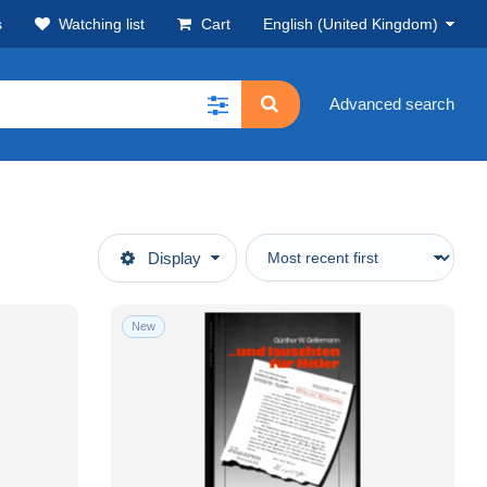
s
Watching list
Cart
English (United Kingdom)
Advanced search
Display
New