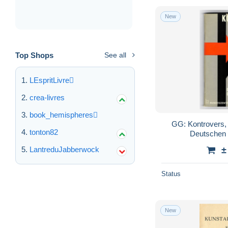
New
Top Shops
See all
LEspritLivre
crea-livres
book_hemispheres
GG: Kontrovers,
tonton82
Deutschen 
±
LantreduJabberwock
Status
New