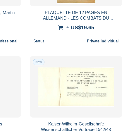
, Martin
PLAQUETTE DE 12 PAGES EN
ALLEMAND - LES COMBATS DU
INFANTERIE REGIMENT Nr. 72 A LE
± US$19.65
CATEAU LE 26 AOUT 1914 NORD 59
ofessional
Status
Private individual
New
os
Kaiser-Wilhelm-Gesellschaft:
Wissenschaftlicher Vorträge 1942/43