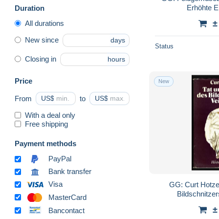
Erhöhte E
Duration
±
All durations
New since
days
Status
Closing in
hours
Price
New
From
US$
to
US$
With a deal only
Free shipping
Payment methods
PayPal
Bank transfer
Visa
GG: Curt Hotze
Bildschnitzer
MasterCard
±
Bancontact