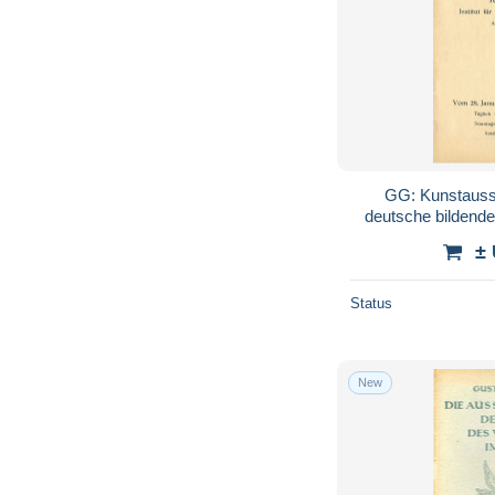
GG: Kunstausst
deutsche bildende
±
Status
New