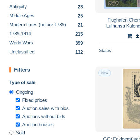
Antiquity
23
Middle Ages
25
Flughafen Chem
Modern times (before 1789)
21
Lufhansa Kalen
Rep
1789-1914
215
±
World Wars
399
Status
Unclassified
132
Filters
New
Type of sale
Ongoing
Fixed prices
Auction sales with bids
Auctions without bids
Auction houses
Sold
GG: Feldgemüseb