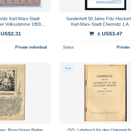
nitz Karl-Marx-Stadt
Sonderheft 50 Jahre Fritz-Hecker
der Volksstimme 1959
Karl-Marx-Stadt Chemnitz 1.A.
roduktion
 US$2.31
± US$3.47
Private individual
Status
Private 
New
au: Broschüren Reihe:
GG: Lehrbuch für den Unterreicht