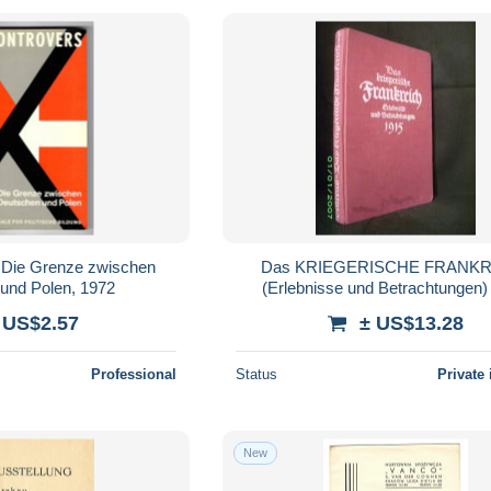
 Die Grenze zwischen
Das KRIEGERISCHE FRANK
und Polen, 1972
(Erlebnisse und Betrachtungen)
Guerre 14 18 War WW1 Militaria
 US$2.57
± US$13.28
Allemagne 1915 !
Professional
Status
Private 
New