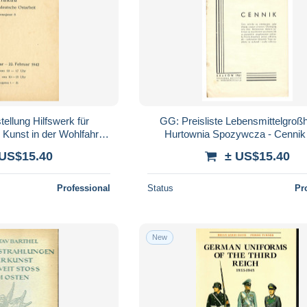
ellung Hilfswerk für
GG: Preisliste Lebensmittelgroß
 Kunst in der Wohlfahrt
Hurtownia Spozywcza - Cennik
1942
 US$15.40
± US$15.40
Professional
Status
Pr
New