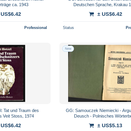
rträge ca. 1943
Deutschen Sprache, Krakau 
 US$6.42
± US$6.42
Professional
Status
Pr
New
l: Tat und Traum des
GG: Samouczek Niemiecki - Argu
s Veit Stoss, 1974
Deusch - Polnisches Wörterb
 US$6.42
± US$5.13