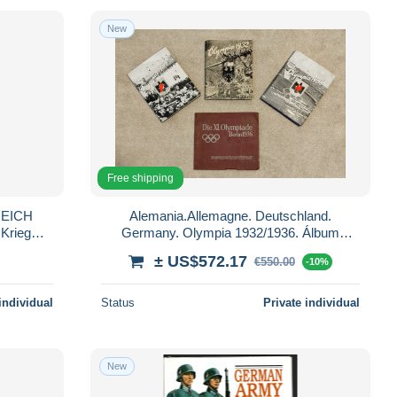
New
Free shipping
REICH
Alemania.Allemagne. Deutschland.
 Krieg
Germany. Olympia 1932/1936. Álbum
 France
cromos/Album autocollants/Stickers
± US$572.17
€550.00
-10%
album/Stickeralben
individual
Status
Private individual
New