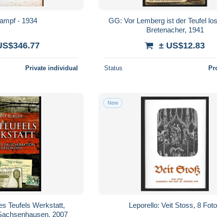
ampf - 1934
GG: Vor Lemberg ist der Teufel los
Bretenacher, 1941
US$346.77
± US$12.83
Private individual
Status
Pr
New
es Teufels Werkstatt,
Leporello: Veit Stoss, 8 Fot
 Sachsenhausen, 2007