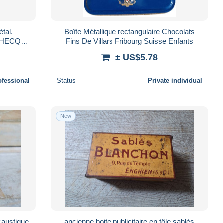
tal.
Boîte Métallique rectangulaire Chocolats
Fins De Villars Fribourg Suisse Enfants
l, ...
± US$5.78
ofessional
Status
Private individual
New
caustique
ancienne boite publicitaire en tôle sablés