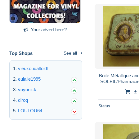
Your advert here?
Top Shops
See all
vieuxoudaltold
Boite Métallique an
eulalie1995
SOLEIL/Pharmacie/
voyonick
±
diroq
Status
LOULOU64