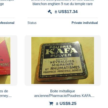
age
blanchon enghien 9 rue du temple rare
± US$17.34
ofessional
Status
Private individual
es de
Boite métallique
erney
ancienne/Pharmacie/Poudres KAFA
bouville-Lamy/Début- XXème BFPP469
Pulver/Névralgie/Pharmacie principale
± US$9.25
Genéve/Suisse/Mi- XXème BFPP468