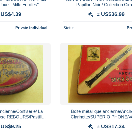
- Gaufrettes de luxe " Mille Feuilles"
Papillon Noir / Collection Cir
 US$4.39
± US$36.99
Private individual
Status
Pr
ancienne/Confiserie/ La
Boite métallique ancienne/Anch
lisse REBOURS/Pastille
Clarinette/SUPER O PHONE/V
Ovale Pâte molle /Début- XXème BFPP470
/Thi
 US$9.25
± US$17.34