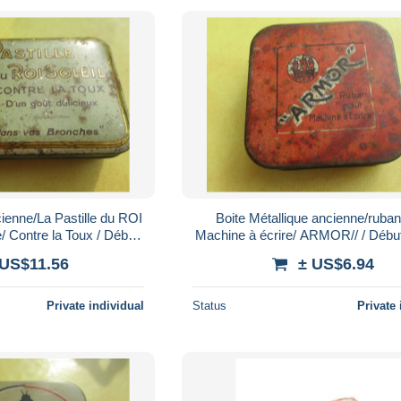
cienne/La Pastille du ROI
Boite Métallique ancienne/ruba
 Contre la Toux / Début
Machine à écrire/ ARMOR// / Déb
XXème BFPP463
BFPP462
 US$11.56
± US$6.94
Private individual
Status
Private 