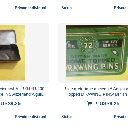
Private individual
Status
Private 
 ancienne/LAUBSHER/200
Boite métallique ancienne/ Anglai
 in Switzerland/Aiguille
Topped DRAWING PINS/ British
Phono/ (Vide) /Début XXème BFPP467
N°72/ Punaise
 US$9.25
± US$9.25
Private individual
Status
Private 