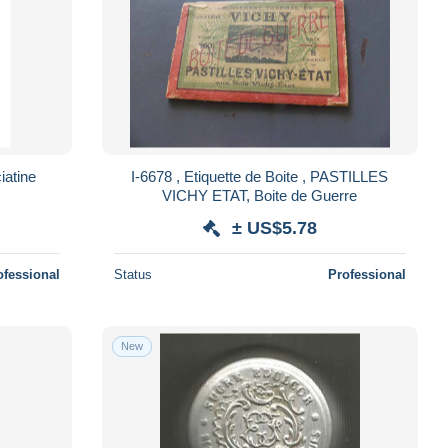
iatine
I-6678 , Etiquette de Boite , PASTILLES
VICHY ETAT, Boite de Guerre
± US$5.78
ofessional
Status
Professional
New