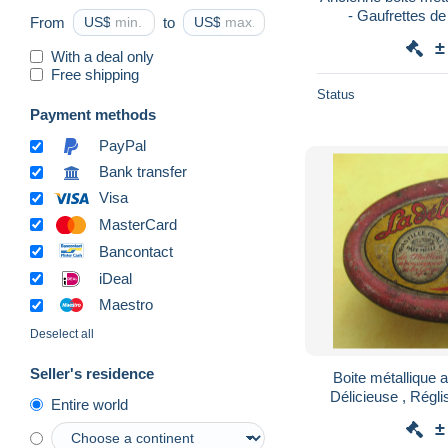
From
US$
to
US$
±
With a deal only
Free shipping
Status
Payment methods
PayPal
Bank transfer
Visa
MasterCard
Bancontact
iDeal
Maestro
Deselect all
Seller's residence
Boite métallique 
Délicieuse , Rég
Entire world
±