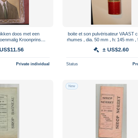
ken doos met een
boite et son pulvérisateur VAAST c
toenmalig Kroonprins
rhumes , dia. 50 mm , h: 145 mm , 
udewijn
frais fr 5.45 e
 US$11.56
± US$2.60
Private individual
Status
Pr
New