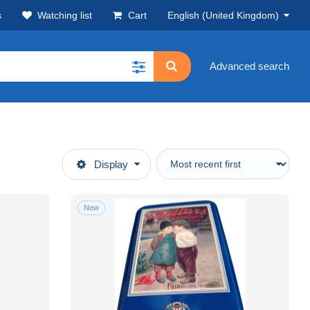
s
Watching list
Cart
English (United Kingdom)
Advanced search
Display
New