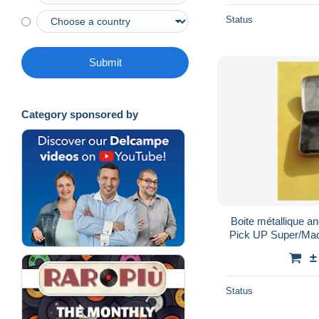
Status
Submit
Category sponsored by
Boite métallique
Pick UP Super/Made
±
Status