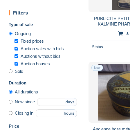
Filters
PUBLICITE PETITE BOITE 12 CACHETS
KALMINE PHARMACIE METAVIER A
Type of sale
TOURS
±
Ongoing
Fixed prices
Status
Auction sales with bids
Auctions without bids
Auction houses
New
Sold
Duration
All durations
New since
days
Closing in
hours
Price
Ancienne boite mé