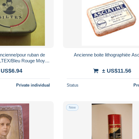
ancienne/pour ruban de
Ancienne boite lithographiée Asc
SILTEX/Bleu Rouge Moyen
Remington/ Début XXème BFPP460
 US$6.94
± US$11.56
Private individual
Status
Pr
New