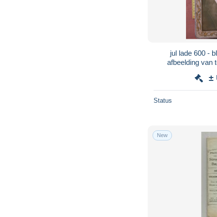
jul lade 600 - blik
afbeelding van 
Bo
±
Status
New