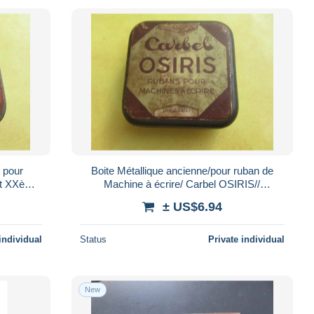
n pour
Boite Métallique ancienne/pour ruban de
ut XXème
Machine à écrire/ Carbel OSIRIS//
Remington/ Début XXème BFPP461
± US$6.94
individual
Status
Private individual
New