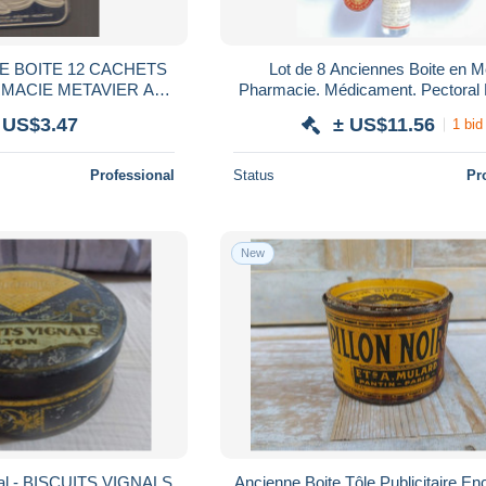
Lot de 8 Anciennes Boite en Mé
Pharmacie. Médicament. Pectoral HECQ à
 (LOT D5)
Seneffe, Dupuis à Jemet, Pectoga
 US$3.47
± US$11.56
1 bid
Professional
Status
Pr
New
tal - BISCUITS VIGNALS
Ancienne Boite Tôle Publicitaire En