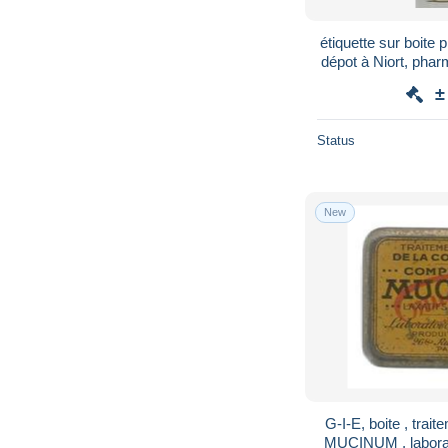
étiquette sur boite
dépot à Niort, phar
frais 
±
Status
New
G-I-E, boite , trait
MUCINUM , labor