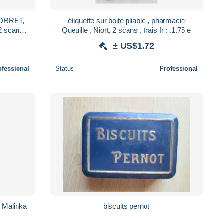
 NORRET,
étiquette sur boite pliable , pharmacie
2 scans ,
Queuille , Niort, 2 scans , frais fr : .1.75 e
± US$1.72
ofessional
Status
Professional
a Malinka
biscuits pernot