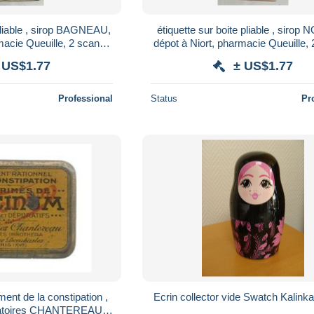
 pliable , sirop BAGNEAU,
étiquette sur boite pliable , sirop
macie Queuille, 2 scans ,
dépot à Niort, pharmacie Queuille, 
fr : .2.25 e
frais fr : .2.25 e
 US$1.77
± US$1.77
Professional
Status
Pr
ement de la constipation ,
Ecrin collector vide Swatch Kalink
atoires CHANTEREAU ,