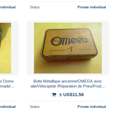
individual
Status
Private individual
se/ Dome
Boite Métallique ancienne/OMEGA avec
 made/
aile/Vélocipède /Réparation de Pneu/Produit
 / Mi- XXème BFPP465
Suisse/Mi- XXème BFPP464
± US$11.56
individual
Status
Private individual