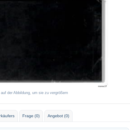
 auf der Abbildung, um sie zu vergrößern
rkäufers
Frage (0)
Angebot (0)