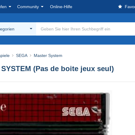
ufen
Community
Online-Hilfe
Favor
tegorien
piele
SEGA
Master System
YSTEM (Pas de boite jeux seul)