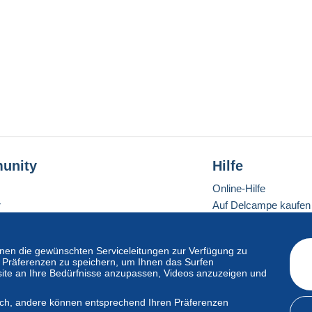
unity
Hilfe
Online-Hilfe
r
Auf Delcampe kaufen
Auf Delcampe verkau
Eine sichere Website
en die gewünschten Serviceleitungen zur Verfügung zu
hre Präferenzen zu speichern, um Ihnen das Surfen
ite an Ihre Bedürfnisse anzupassen, Videos anzuzeigen und
ndardmodus
lich, andere können entsprechend Ihren Präferenzen