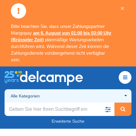
×
Bitte beachten Sie, dass unser Zahlungspartner
Mangopay
am 6. August von 01:00 bis 03:00 Uhr
(Brüsseler Zeit)
planmäßige Wartungsarbeiten
durchführen wird. Während dieser Zeit können die
Zahlungsdienste vorübergehend nicht verfügbar
sein.
Alle Kategorien
Erweiterte Suche