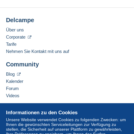
Delcampe
Über uns
Corporate
Tarife
Nehmen Sie Kontakt mit uns auf
Community
Blog
Kalender
Forum
Videos
Hilfe
Informationen zu den Cookies
Online-Hilfe
Unsere Website verwendet Cookies zu folgenden Zwecken: um
Ihnen die gewünschten Serviceleitungen zur Verfügung zu
Auf Delcampe kaufen
stellen, die Sicherheit auf unserer Plattform zu gewährleisten,
Auf Delcampe verkaufen