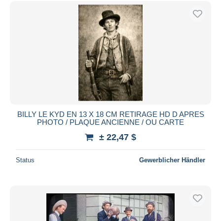
Kostenloser Versand
Zahlungsmethoden
PayPal
Banküberweisung
Visa
Mastercard
Bancontact
iDeal
BILLY LE KYD EN 13 X 18 CM RETIRAGE HD D APRES
PHOTO / PLAQUE ANCIENNE / OU CARTE
Maestro
± 22,47 $
Gesamte Auswahl aufheben
Wohnsitz des Verkäufers
Status
Gewerblicher Händler
Weltweit