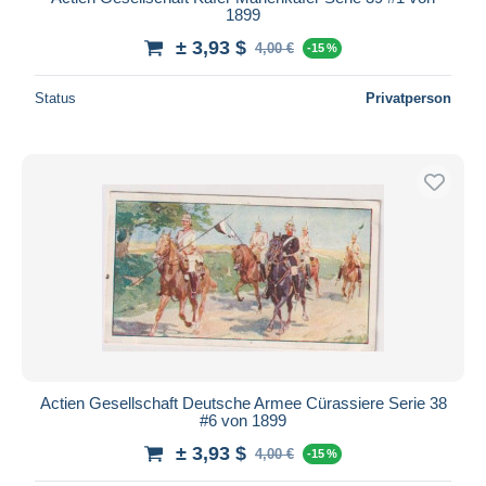
1899
± 3,93 $
4,00 €
-15 %
Status
Privatperson
Actien Gesellschaft Deutsche Armee Cürassiere Serie 38
#6 von 1899
± 3,93 $
4,00 €
-15 %