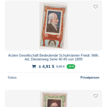
Kostenloser Versand
Zahlungsmethoden
PayPal
Banküberweisung
Visa
Mastercard
Bancontact
iDeal
Actien Gesellschaft Bedeutende Schulmänner Friedr. Wilh.
Ad. Diesterweg Serie 40 #5 von 1899
Maestro
± 4,91 $
Gesamte Auswahl aufheben
5,00 €
-15 %
Wohnsitz des Verkäufers
Status
Privatperson
Weltweit