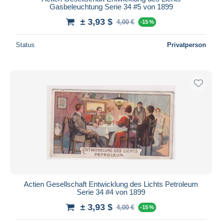
Gasbeleuchtung Serie 34 #5 von 1899
± 3,93 $
4,00 €
-15 %
Status
Privatperson
Actien Gesellschaft Entwicklung des Lichts Petroleum
Serie 34 #4 von 1899
± 3,93 $
4,00 €
-15 %