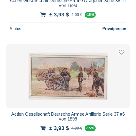
Actien Gesellschaft Deutsche Armee Dragoner Serie 38 #1
von 1899
± 3,93 $
4,00 €
-15 %
Status
Privatperson
Actien Gesellschaft Deutsche Armee Artillerie Serie 37 #6
von 1899
± 3,93 $
4,00 €
-15 %