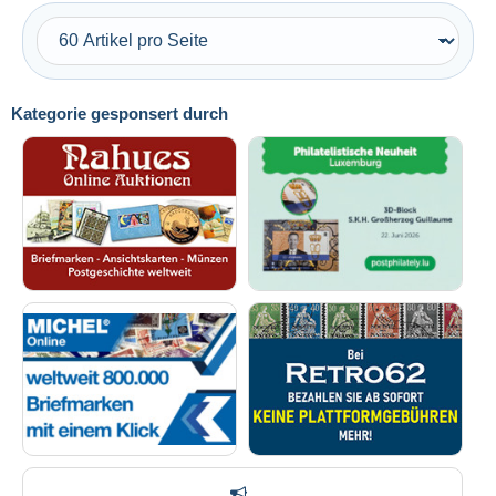
Kostenloser Versand
Zahlungsmethoden
PayPal
Kategorie gesponsert durch
Banküberweisung
Visa
Mastercard
Bancontact
iDeal
Maestro
Gesamte Auswahl aufheben
Wohnsitz des Verkäufers
Weltweit