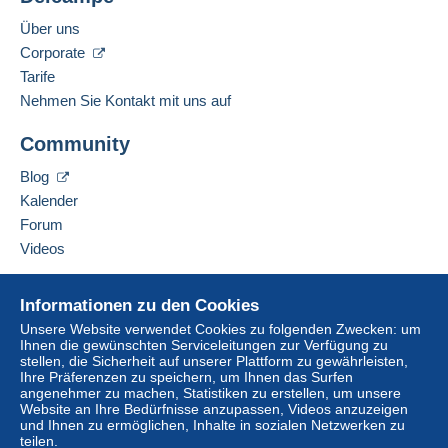
Über uns
Corporate
Tarife
Nehmen Sie Kontakt mit uns auf
Community
Blog
Kalender
Forum
Videos
Hilfe
Informationen zu den Cookies
Online-Hilfe
Unsere Website verwendet Cookies zu folgenden Zwecken: um
Ihnen die gewünschten Serviceleitungen zur Verfügung zu
Auf Delcampe kaufen
stellen, die Sicherheit auf unserer Plattform zu gewährleisten,
Auf Delcampe verkaufen
Ihre Präferenzen zu speichern, um Ihnen das Surfen
angenehmer zu machen, Statistiken zu erstellen, um unsere
Eine sichere Website
Website an Ihre Bedürfnisse anzupassen, Videos anzuzeigen
und Ihnen zu ermöglichen, Inhalte in sozialen Netzwerken zu
teilen.