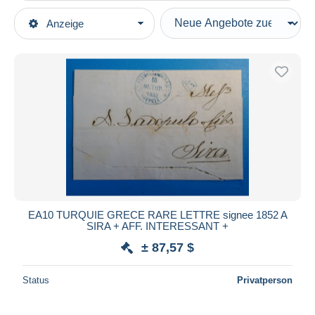
Art der Verkäufe
Anzeige
Hauptkategorien
Laufende Angebote
Briefmarken
Festpreise
Europa
Auktionen mit Geboten
Griechenland
Auktionen ohne Gebote
Neue Gebiete
Auktionshäuser
Verkauft
Levante
Dauer
Alle Laufzeiten
Neu seit
Tage(n)
EA10 TURQUIE GRECE RARE LETTRE signee 1852 A
SIRA + AFF. INTERESSANT +
Endet in
Stunde(n)
± 87,57 $
Preis
Status
Privatperson
Von
bis
$
$
Nur ermäßigt