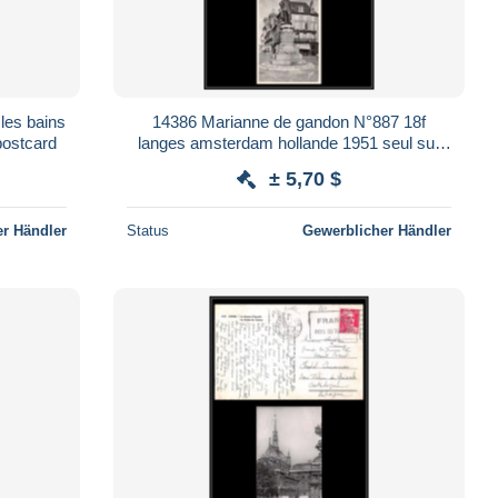
les bains
14386 Marianne de gandon N°887 18f
postcard
langes amsterdam hollande 1951 seul sur
carte postcard
± 5,70 $
r Händler
Status
Gewerblicher Händler