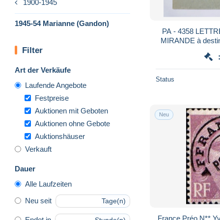
1900-1945
1945-54 Marianne (Gandon)
PA - 4358 LETTRE de 1950 au départ de
Filter
Art der Verkäufe
Status
Laufende Angebote
Festpreise
Auktionen mit Geboten
Neu
Auktionen ohne Gebote
Auktionshäuser
Verkauft
Dauer
Alle Laufzeiten
Neu seit
Tage(n)
France Préo N** Y
Endet in