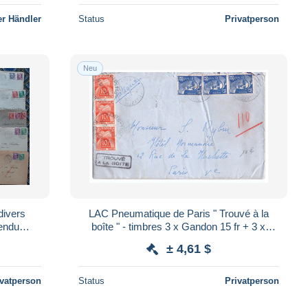
r Händler
Status
Privatperson
Neu
divers
LAC Pneumatique de Paris " Trouvé à la
vendu
boîte " - timbres 3 x Gandon 15 fr + 3 x
)
chiffre taxe orange 10 fr - 1952 (04)
± 4,61 $
ivatperson
Status
Privatperson