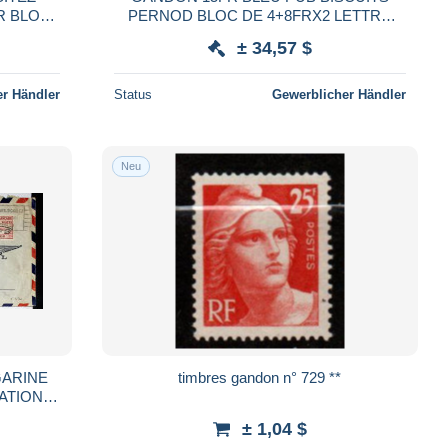
R BLOC
PERNOD BLOC DE 4+8FRX2 LETTRE
AVION PARIS 1952 POUR USA
± 34,57 $
r Händler
Status
Gewerblicher Händler
Neu
GARINE
timbres gandon n° 729 **
TATION
UR USA
± 1,04 $