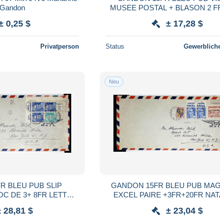
 Gandon
MUSEE POSTAL + BLASON 2 F
DE 4 LETTRE MAL OUVERTE AVION
± 0,25 $
± 17,28 $
PARIS 1953 POUR USA
Privatperson
Status
Gewerbliche
Neu
R BLEU PUB SLIP
GANDON 15FR BLEU PUB MA
 3+ 8FR LETTRE
EXCEL PAIRE +3FR+20FR NA
S 1953 POUR USA
LETTRE AVION PARIS 1954 PO
± 28,81 $
± 23,04 $