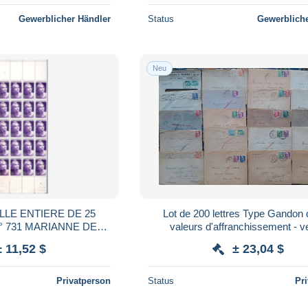
Gewerblicher Händler
Status
Gewerbliche
Neu
LLE ENTIERE DE 25
Lot de 200 lettres Type Gandon 
° 731 MARIANNE DE
valeurs d'affranchissement - 
ANDON
uniquement en France (04
± 11,52 $
± 23,04 $
Privatperson
Status
Pr