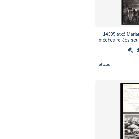
14395 taxé Mari
mèches reliées seu
p
Status