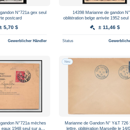
 gandon N°721a gex seul
14398 Marianne de gandon N
rte postcard
oblitération belge arrivée 1952 seul
postcard
± 5,70 $
± 11,46 $
Gewerblicher Händler
Status
Gewerbliche
Neu
e gandon N°721a mèches
Marianne de Gandon N° Y&T 726 
s eaux 1948 seul sur avis
lettre, oblitération Marseille le 14