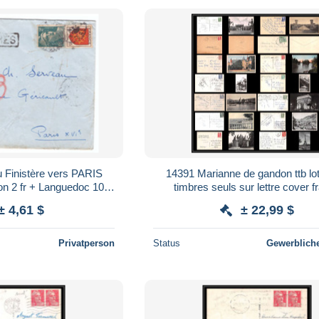
u Finistère vers PARIS
14391 Marianne de gandon ttb lo
n 2 fr + Languedoc 10 fr
timbres seuls sur lettre cover f
945 (04)
± 4,61 $
± 22,99 $
Privatperson
Status
Gewerbliche