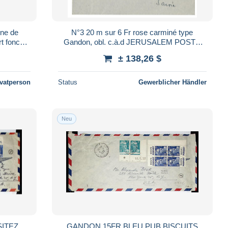
nne de
N°3 20 m sur 6 Fr rose carminé type
Gandon, obl. c.à.d JERUSALEM POSTE
ntact).
FRANCAISE 27/10/48 TB Voir Suite
± 138,26 $
ivatperson
Status
Gewerblicher Händler
Neu
GANDON 15FR BLEU PUB BISCUITS