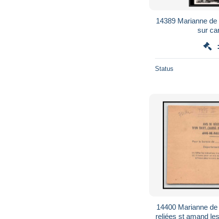
14389 Marianne de
sur ca
Status
14400 Marianne d
reliées st amand le