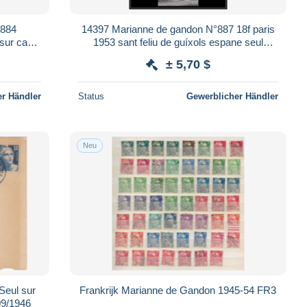
°884
14397 Marianne de gandon N°887 18f paris
 sur carte
1953 sant feliu de guíxols espane seul
surcarte postcard
± 5,70 $
r Händler
Status
Gewerblicher Händler
Neu
Seul sur
Frankrijk Marianne de Gandon 1945-54 FR3
/09/1946