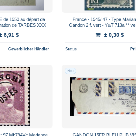
France - 1945/ 47 - Type Maria
MIRANDE à destination de TARBES XXX
Gandon 2 f. vert - Y&T 713a ** vert foncé
Neuf Luxe (gomme d'origine i
± 6,91 $
± 0,30 $
Gewerblicher Händler
Status
Pr
Neu
v: 97 Mi:794Vc Marianne
GANDON 15FR BLEU PUB VISITEZ