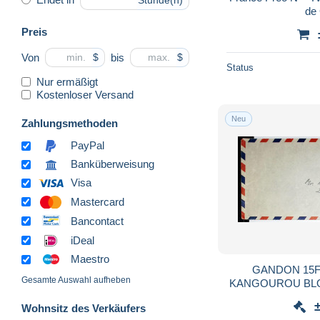
Stunde(n)
de
Preis
Von
bis
$
$
Status
Nur ermäßigt
Kostenloser Versand
Neu
Zahlungsmethoden
PayPal
Banküberweisung
Visa
Mastercard
Bancontact
iDeal
Maestro
GANDON 15F
Gesamte Auswahl aufheben
KANGOUROU BLOC DE
AVION PARI
Wohnsitz des Verkäufers