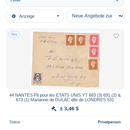
Alles sehen
Art der Verkäufe
Anzeige
Hauptkategorien
Laufende Angebote
Briefmarken
Festpreise
Europa
Neu
Auktionen mit Geboten
Frankreich
Auktionen ohne Gebote
1900-1945
Auktionshäuser
Verkauft
1944-45 Marianne (Dulac)
Dauer
Alle Laufzeiten
Neu seit
Tage(n)
44 NANTES Pli pour les ETATS UNIS YT 683 (3) 691 (2) &
673 (1) Marianne de DULAC dite de LONDRES 531
Endet in
Stunde(n)
± 3,46 $
Preis
Status
Privatperson
Von
bis
$
$