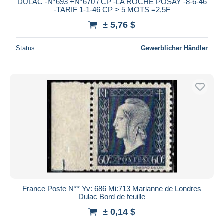
DULAC -N°693 +N°670 / CP -LA ROCHE POSAY -8-6-46
-TARIF 1-1-46 CP > 5 MOTS =2,5F
± 5,76 $
Status
Gewerblicher Händler
France Poste N** Yv: 686 Mi:713 Marianne de Londres
Dulac Bord de feuille
± 0,14 $