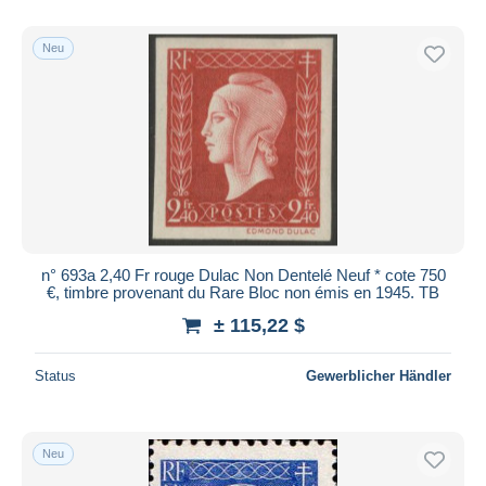
Nur ermäßigt
Kostenloser Versand
Neu
Zahlungsmethoden
PayPal
Banküberweisung
Visa
Mastercard
Bancontact
iDeal
n° 693a 2,40 Fr rouge Dulac Non Dentelé Neuf * cote 750
€, timbre provenant du Rare Bloc non émis en 1945. TB
Maestro
± 115,22 $
Gesamte Auswahl aufheben
Wohnsitz des Verkäufers
Status
Gewerblicher Händler
Weltweit
Neu