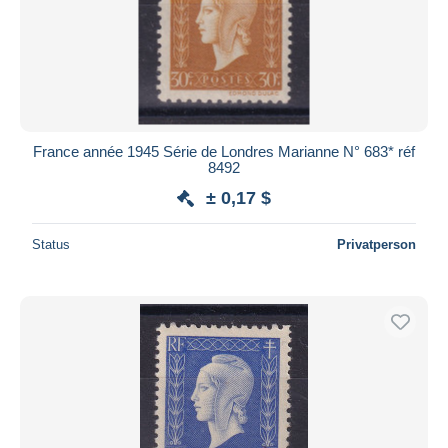
France année 1945 Série de Londres Marianne N° 683* réf
8492
± 0,17 $
Status
Privatperson