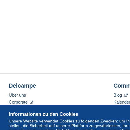
Delcampe
Comm
Über uns
Blog
Corporate
Kalende
Tarife
Forum
Informationen zu den Cookies
Nehmen Sie Kontakt mit uns auf
Videos
Unsere Website verwendet Cookies zu folgenden Zwecken: um Ihn
stellen, die Sicherheit auf unserer Plattform zu gewährleisten, I