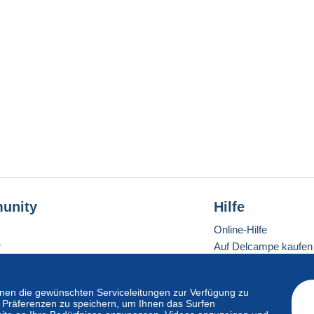
unity
Hilfe
Online-Hilfe
r
Auf Delcampe kaufen
Auf Delcampe verkau
Eine sichere Website
en die gewünschten Serviceleitungen zur Verfügung zu
hre Präferenzen zu speichern, um Ihnen das Surfen