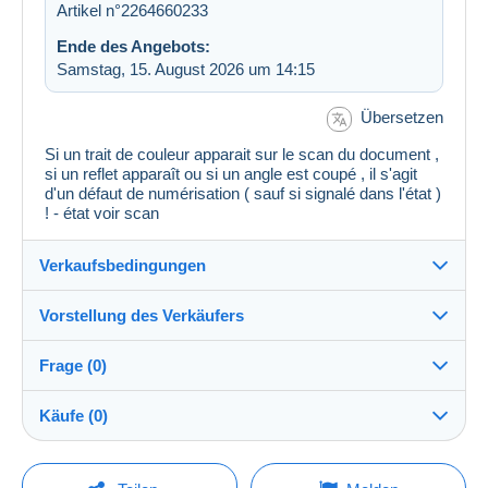
Artikel n°2264660233
Ende des Angebots:
Samstag, 15. August 2026 um 14:15
Übersetzen
Si un trait de couleur apparait sur le scan du document ,
si un reflet apparaît ou si un angle est coupé , il s'agit
d'un défaut de numérisation ( sauf si signalé dans l'état )
! - état voir scan
Verkaufsbedingungen
Vorstellung des Verkäufers
Versand nach:
Die Liste der Länder einsehen
Frage (0)
flolyne
100%
(21648x)
Versand:
Käufe (0)
Vorkasse
PRO
Shop
Kosten:
Zu Lasten des Käufers
Um eine Frage stellen zu können, müssen Sie
Letzte Aktualisierung: 02:58:56