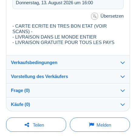
Donnerstag, 13. August 2026 um 16:00
Übersetzen
- CARTE ECRITE EN TRES BON ETAT (VOIR
SCANS) -
- LIVRAISON DANS LE MONDE ENTIER
- LIVRAISON GRATUITE POUR TOUS LES PAYS
Verkaufsbedingungen
Vorstellung des Verkäufers
Verkaufsbedingungen im Detail
Frage (0)
Versand
Tivicart30
100%
(2658x)
Versand nach Zahlung innerhalb von 3 Tagen
Käufe (0)
PRO
Shop
Garantie:
Widerrufsrecht
|
Rücksendekosten gehen zu Lasten
Um eine Frage stellen zu können, müssen Sie
Letzte Aktualisierung: 01:14:05
Teilen
Melden
des Käufers.
eingeloggt sein.
Nachname:
Alle Angaben zu Fristen bezüglich der Rücksendung