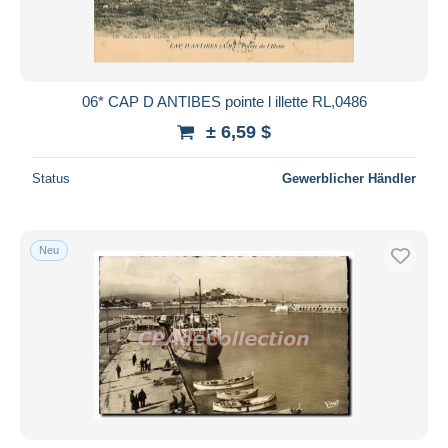
06* CAP D ANTIBES pointe l illette RL,0486
± 6,59 $
Status
Gewerblicher Händler
Neu