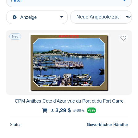
Alles sehen
Art der Verkäufe
Anzeige
Hauptkategorien
Laufende Angebote
Ansichtskarten
Festpreise
Europa
Neu
Auktionen mit Geboten
Frankreich
Auktionen ohne Gebote
[06] Alpes Maritimes
Auktionshäuser
Antibes
Verkauft
Cap d'Antibes - La Garoupe
Dauer
Alle Laufzeiten
Neu seit
Tage(n)
CPM Antibes Cote d'Azur vue du Port et du Fort Carre
Endet in
Stunde(n)
± 3,29 $
3,00 €
-5 %
Preis
Status
Gewerblicher Händler
Von
bis
$
$