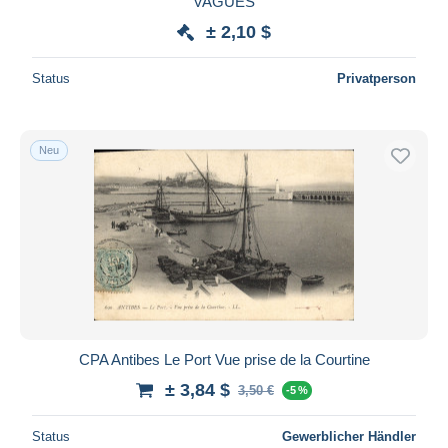
VAGUES
± 2,10 $
Status
Privatperson
Neu
CPA Antibes Le Port Vue prise de la Courtine
± 3,84 $
3,50 €
-5 %
Status
Gewerblicher Händler