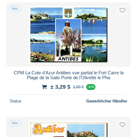
Nur ermäßigt
Neu
Kostenloser Versand
Zahlungsmethoden
PayPal
Banküberweisung
Visa
Mastercard
Bancontact
CPM La Cote d'Azur Antibes vue partial le Fort Carre la
iDeal
Plage de la Salis Porte de l'Olivette le Pha
Maestro
± 3,29 $
3,00 €
-5 %
Gesamte Auswahl aufheben
Status
Gewerblicher Händler
Wohnsitz des Verkäufers
Weltweit
Neu