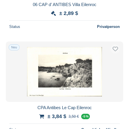
06 CAP d' ANTIBES Villa Eilenroc
± 2,89 $
Status
Privatperson
Neu
CPA Antibes Le Cap Eilenroc
± 3,84 $
3,50 €
-5 %