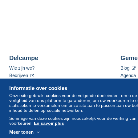
Delcampe
Geme
Wie zijn we?
Blog
Bedrijven
Agenda
De tarieven
Forum
Informatie over cookies
Neem contact met ons op
Video's
Onze site gebruikt cookies voor de volgende doeleinden: om u de
veiligheid van ons platform te garanderen, om uw voorkeuren t
statistieken te verzamelen om onze site aan te passen aan uw beh
inhoud te delen op sociale netwerken.
Nederlands
USD
America/Indiana/Vevay
Sommige van deze cookies zijn noodzakelijk voor de werking van 
voorkeuren.
En savoir plus
Meer tonen
© Delcampe International srl. Alle rechten voorbehouden.
Gebruik