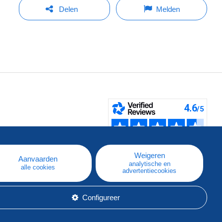
Delen
Melden
pe
e
Weigeren
Aanvaarden
analytische en
alle cookies
advertentiecookies
Configureer