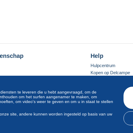
enschap
Help
Hulpcentrum
Kopen op Delcampe
Verkopen op Delcam
Een beveiligde websit
 diensten te leveren die u hebt aangevraagd, om de
e onthouden om het surfen aangenamer te maken, om
oeften, om video's weer te geven en om u in staat te stellen
Standaardmodus
onze site, andere kunnen worden ingesteld op basis van uw
svoorwaarden
en
privacy
.
Beheer van cookies