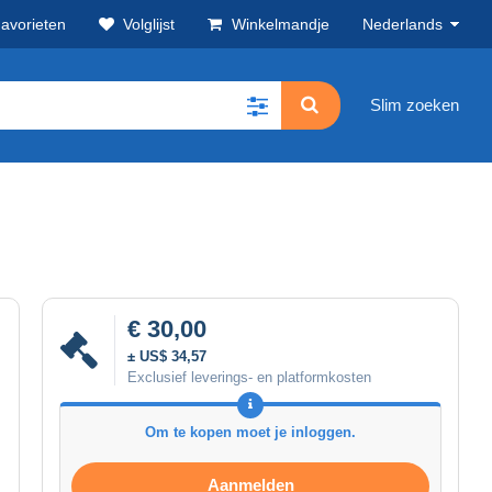
avorieten
Volglijst
Winkelmandje
Nederlands
Slim zoeken
€ 30,00
± US$ 34,57
Exclusief leverings- en platformkosten
Om te kopen moet je inloggen.
Aanmelden