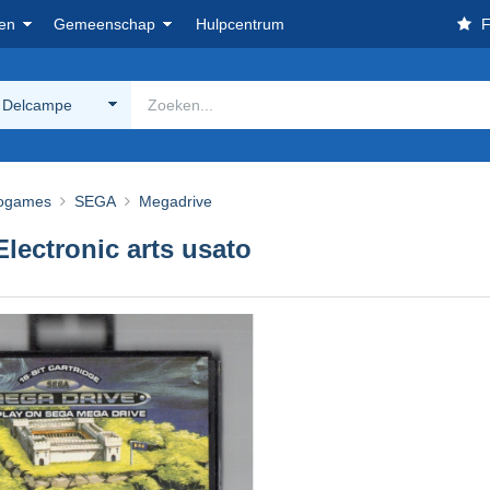
en
Gemeenschap
Hulpcentrum
F
 Delcampe
ogames
SEGA
Megadrive
ctronic arts usato