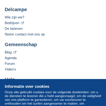
Delcampe
Wie zijn we?
Bedrijven
De tarieven
Neem contact met ons op
Gemeenschap
Blog
Agenda
Forum
Video's
Help
Informatie over cookies
Hulpcentrum
Onze site gebruikt cookies voor de volgende doeleinden: om u
Kopen op Delcampe
de diensten te leveren die u hebt aangevraagd, om de veiligheid
Verkopen op Delcampe
van ons platform te garanderen, om uw voorkeuren te
onthouden om het surfen aangenamer te maken, om
Een beveiligde website