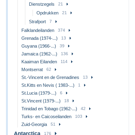
Dienstzegels
21
Opdrukken
21
Strafport
7
Falklandeilanden
374
Grenada (1974-...)
13
Guyana (1966-...)
39
Jamaica (1962-...)
136
Kaaiman Eilanden
114
Montserrat
62
St.-Vincent en de Grenadines
13
St.Kitts en Nevis ( 1983-...)
1
St.Lucia (1979-...)
6
St.Vincent (1979-...)
18
Trinidad en Tobago (1962-...)
42
Turks- en Caicoseilanden
103
Zuid-Georgia
51
Antarctica
176