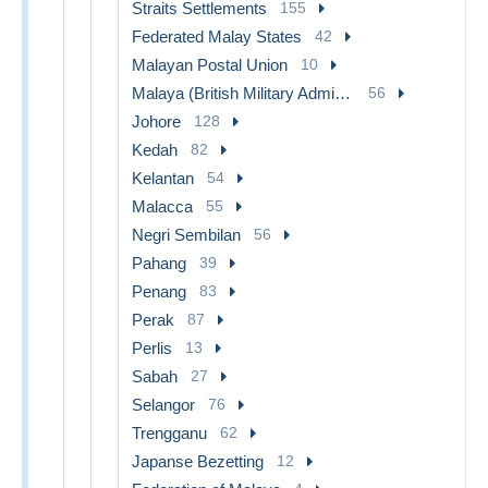
Straits Settlements
155
Federated Malay States
42
Malayan Postal Union
10
Malaya (British Military Administration)
56
Johore
128
Kedah
82
Kelantan
54
Malacca
55
Negri Sembilan
56
Pahang
39
Penang
83
Perak
87
Perlis
13
Sabah
27
Selangor
76
Trengganu
62
Japanse Bezetting
12