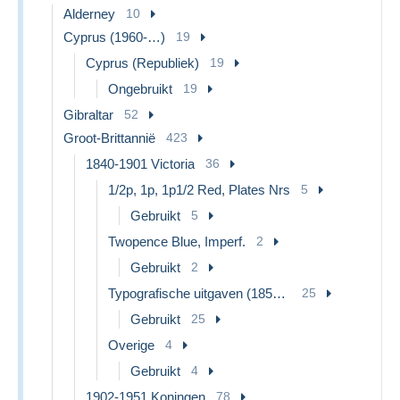
Alderney
10
Cyprus (1960-…)
19
Cyprus (Republiek)
19
Ongebruikt
19
Gibraltar
52
Groot-Brittannië
423
1840-1901 Victoria
36
1/2p, 1p, 1p1/2 Red, Plates Nrs
5
Gebruikt
5
Twopence Blue, Imperf.
2
Gebruikt
2
Typografische uitgaven (1855-84)
25
Gebruikt
25
Overige
4
Gebruikt
4
1902-1951 Koningen
78