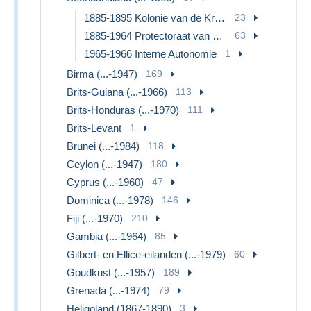
1885-1895 Kolonie van de Kroon
23
1885-1964 Protectoraat van Bechuanaland
63
1965-1966 Interne Autonomie
1
Birma (...-1947)
169
Brits-Guiana (...-1966)
113
Brits-Honduras (...-1970)
111
Brits-Levant
1
Brunei (...-1984)
118
Ceylon (...-1947)
180
Cyprus (...-1960)
47
Dominica (...-1978)
146
Fiji (...-1970)
210
Gambia (...-1964)
85
Gilbert- en Ellice-eilanden (...-1979)
60
Goudkust (...-1957)
189
Grenada (...-1974)
79
Heligoland (1867-1890)
3