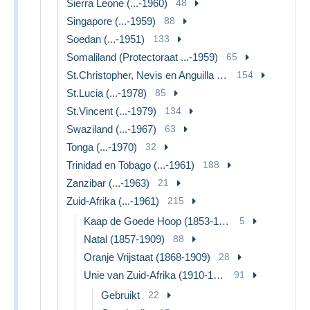
Sierra Leone (...-1960)
48
Singapore (...-1959)
88
Soedan (...-1951)
133
Somaliland (Protectoraat ...-1959)
65
St.Christopher, Nevis en Anguilla (...-1980)
154
St.Lucia (...-1978)
85
St.Vincent (...-1979)
134
Swaziland (...-1967)
63
Tonga (...-1970)
32
Trinidad en Tobago (...-1961)
188
Zanzibar (...-1963)
21
Zuid-Afrika (...-1961)
215
Kaap de Goede Hoop (1853-1904)
5
Natal (1857-1909)
88
Oranje Vrijstaat (1868-1909)
28
Unie van Zuid-Afrika (1910-1961)
91
Gebruikt
22