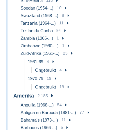
Sint-Helena
118
Soedan (1954-...)
10
Swaziland (1968-...)
8
Tanzania (1964-...)
11
Tristan da Cunha
94
Zambia (1965-...)
1
Zimbabwe (1980-...)
1
Zuid-Afrika (1961-...)
23
1961-69
4
Ongebruikt
4
1970-79
19
Ongebruikt
19
Amerika
2.185
Anguilla (1968-...)
54
Antigua en Barbuda (1981-...)
77
Bahama's (1973-...)
11
Barbados (1966-...)
5