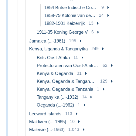
1854 Britse Indische Compagnie
9
1858-79 Kolonie van de Kroon
24
1882-1901 Keizerrijk
13
1911-35 Koning George V
6
Jamaica (...-1961)
195
Kenya, Uganda & Tanganyika
249
Brits Oost-Afrika
11
Protectoraten van Oost-Afrika en van Oeganda
62
Kenya & Oeganda
31
Kenya, Oeganda & Tanganyika
129
Kenya, Oeganda & Tanzania
1
Tanganyika (...-1932)
14
Oeganda (...-1962)
1
Leeward Islands
113
Maldiven (...-1965)
10
Maleisië (...-1963)
1.043