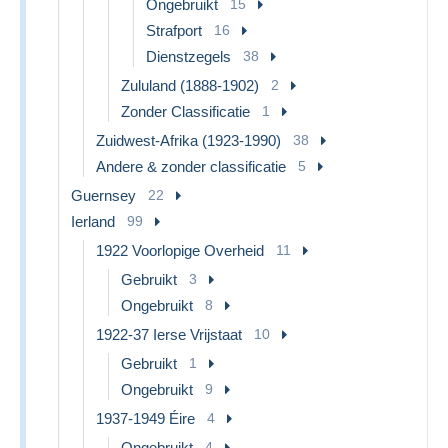
Ongebruikt
15
Strafport
16
Dienstzegels
38
Zululand (1888-1902)
2
Zonder Classificatie
1
Zuidwest-Afrika (1923-1990)
38
Andere & zonder classificatie
5
Guernsey
22
Ierland
99
1922 Voorlopige Overheid
11
Gebruikt
3
Ongebruikt
8
1922-37 Ierse Vrijstaat
10
Gebruikt
1
Ongebruikt
9
1937-1949 Éire
4
Ongebruikt
4