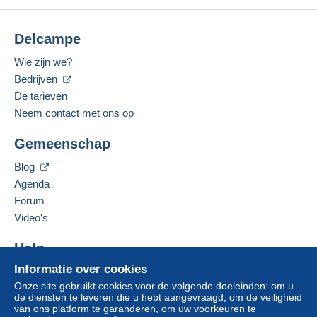
Delcampe
Wie zijn we?
Bedrijven
De tarieven
Neem contact met ons op
Gemeenschap
Blog
Agenda
Forum
Video's
Help
Informatie over cookies
Hulpcentrum
Onze site gebruikt cookies voor de volgende doeleinden: om u
Kopen op Delcampe
de diensten te leveren die u hebt aangevraagd, om de veiligheid
Verkopen op Delcampe
van ons platform te garanderen, om uw voorkeuren te