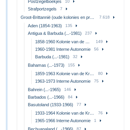
Postzegelboekjes
10
Strafportzegels
7
Groot-Brittannië (oude kolonies en protectoraten)
7.618
Aden (1854-1963)
135
Antigua & Barbuda (...-1981)
237
1858-1960 Kolonie van de Kroon
149
1960-1981 Interne Autonomie
56
Barbuda (...-1981)
32
Bahamas (...-1973)
155
1859-1963 Kolonie van de Kroon
80
1963-1973 Interne Autonomie
75
Bahrein (...-1965)
146
Barbados (...-1966)
84
Basutoland (1933-1966)
77
1933-1964 Kolonie van de Kroon
76
1965-1966 Interne Autonomie
1
Bechuanaland (...-1966)
87