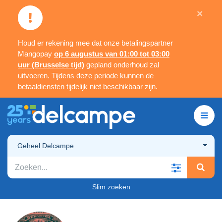
×
Houd er rekening mee dat onze betalingspartner
Mangopay
op 6 augustus van 01:00 tot 03:00
uur (Brusselse tijd)
gepland onderhoud zal
uitvoeren. Tijdens deze periode kunnen de
betaaldiensten tijdelijk niet beschikbaar zijn.
Geheel Delcampe
Slim zoeken