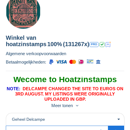
Winkel van
hoatzinstamps
100%
(131267x)
PRO
Algemene verkoopvoorwaarden
Betaalmogelijkheden:
Wecome to Hoatzinstamps
NOTE:
DELCAMPE CHANGED THE SITE TO EUROS ON
3RD AUGUST. MY LISTINGS WERE ORIGINALLY
UPLOADED IN GBP.
Meer tonen
THE PRICES SHOWN ARE STERLING EQUIVALENT
PRICES AS THE ACTUAL PRICES ARE NOW IN EUROS
AS DISPLAYED ON EACH LISTING.
Geheel Delcampe