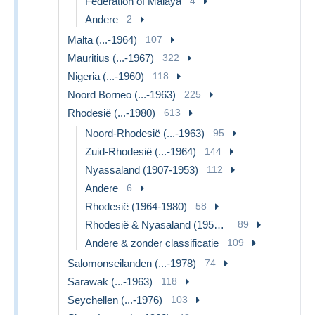
Federation of Malaya
4
Andere
2
Malta (...-1964)
107
Mauritius (...-1967)
322
Nigeria (...-1960)
118
Noord Borneo (...-1963)
225
Rhodesië (...-1980)
613
Noord-Rhodesië (...-1963)
95
Zuid-Rhodesië (...-1964)
144
Nyassaland (1907-1953)
112
Andere
6
Rhodesië (1964-1980)
58
Rhodesië & Nyasaland (1954-1963)
89
Andere & zonder classificatie
109
Salomonseilanden (...-1978)
74
Sarawak (...-1963)
118
Seychellen (...-1976)
103