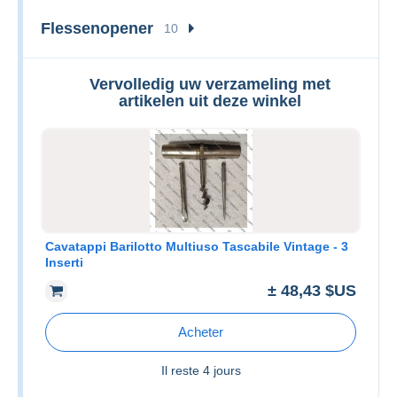
Flessenopener
10
Vervolledig uw verzameling met
artikelen uit deze winkel
Cavatappi Barilotto Multiuso Tascabile Vintage - 3
Inserti
± 48,43 $US
Acheter
Il reste
4 jours