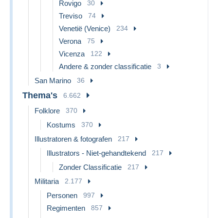
Rovigo
30
Treviso
74
Venetië (Venice)
234
Verona
75
Vicenza
122
Andere & zonder classificatie
3
San Marino
36
Thema's
6.662
Folklore
370
Kostums
370
Illustratoren & fotografen
217
Illustrators - Niet-gehandtekend
217
Zonder Classificatie
217
Militaria
2.177
Personen
997
Regimenten
857