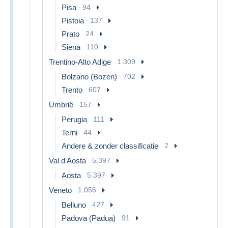
Pisa
94
Pistoia
137
Prato
24
Siena
110
Trentino-Alto Adige
1.309
Bolzano (Bozen)
702
Trento
607
Umbrië
157
Perugia
111
Terni
44
Andere & zonder classificatie
2
Val d'Aosta
5.397
Aosta
5.397
Veneto
1.056
Belluno
427
Padova (Padua)
91