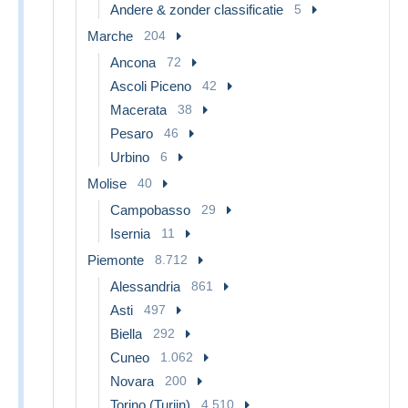
Andere & zonder classificatie
5
Marche
204
Ancona
72
Ascoli Piceno
42
Macerata
38
Pesaro
46
Urbino
6
Molise
40
Campobasso
29
Isernia
11
Piemonte
8.712
Alessandria
861
Asti
497
Biella
292
Cuneo
1.062
Novara
200
Torino (Turijn)
4.510