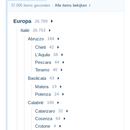
37.005 items gevonden
Alle items bekijken
Europa
26.789
Italië
26.753
Abruzzo
184
Chieti
42
L'Aquila
58
Pescara
44
Teramo
40
Basilicata
43
Matera
19
Potenza
24
Calabrië
166
Catanzaro
32
Cosenza
64
Crotone
4