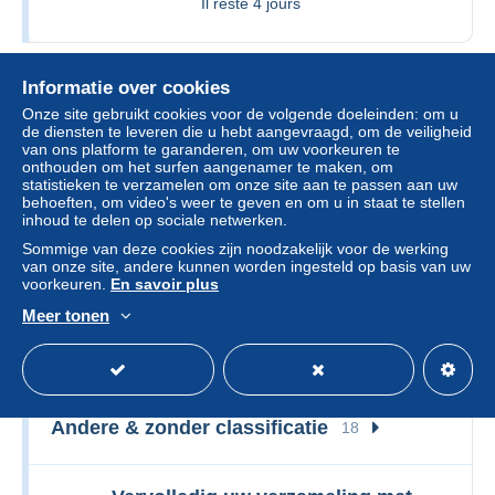
Il reste
4 jours
Informatie over cookies
Andere thema's & verzamelingen
Onze site gebruikt cookies voor de volgende doeleinden: om u
53 items gevonden
Alle items bekijken
de diensten te leveren die u hebt aangevraagd, om de veiligheid
van ons platform te garanderen, om uw voorkeuren te
onthouden om het surfen aangenamer te maken, om
statistieken te verzamelen om onze site aan te passen aan uw
Sport
9
behoeften, om video's weer te geven en om u in staat te stellen
inhoud te delen op sociale netwerken.
Voetbal
9
Sommige van deze cookies zijn noodzakelijk voor de werking
Kleding, Souvenirs & Andere
9
van onze site, andere kunnen worden ingesteld op basis van uw
voorkeuren.
En savoir plus
Tabak (verwante voorwerpen)
1
Meer tonen
Andere & zonder classificatie
1
Vervoer
25
Andere & zonder classificatie
25
Andere & zonder classificatie
18