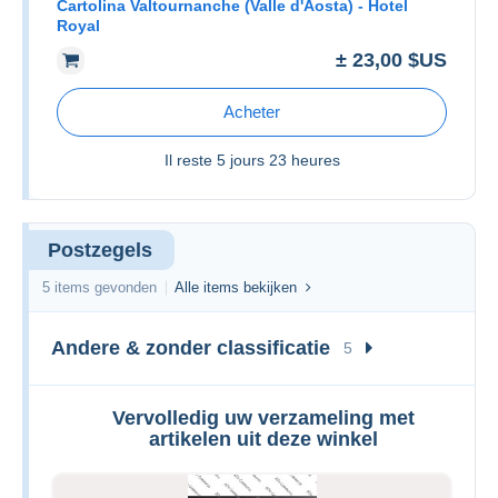
Cartolina Valtournanche (Valle d'Aosta) - Hotel
Royal
± 23,00 $US
Acheter
Il reste
5 jours 23 heures
Postzegels
5 items gevonden
Alle items bekijken
Andere & zonder classificatie
5
Vervolledig uw verzameling met
artikelen uit deze winkel