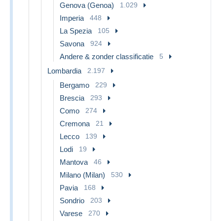
Genova (Genoa)
1.029
Imperia
448
La Spezia
105
Savona
924
Andere & zonder classificatie
5
Lombardia
2.197
Bergamo
229
Brescia
293
Como
274
Cremona
21
Lecco
139
Lodi
19
Mantova
46
Milano (Milan)
530
Pavia
168
Sondrio
203
Varese
270