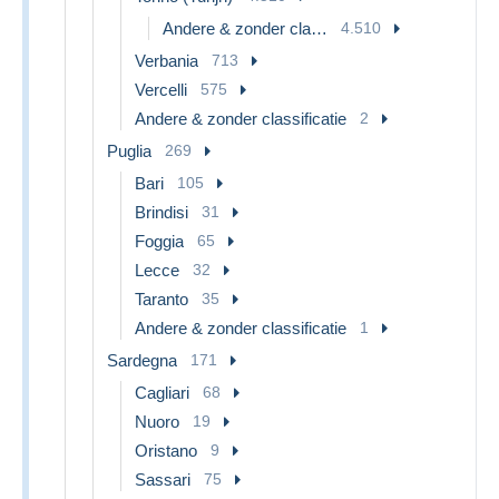
Andere & zonder classificatie
4.510
Verbania
713
Vercelli
575
Andere & zonder classificatie
2
Puglia
269
Bari
105
Brindisi
31
Foggia
65
Lecce
32
Taranto
35
Andere & zonder classificatie
1
Sardegna
171
Cagliari
68
Nuoro
19
Oristano
9
Sassari
75