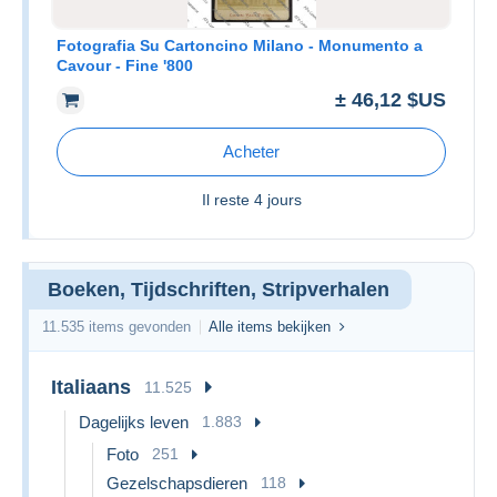
Fotografia Su Cartoncino Milano - Monumento a
Cavour - Fine '800
± 46,12 $US
Acheter
Il reste
4 jours
Boeken, Tijdschriften, Stripverhalen
11.535 items gevonden
Alle items bekijken
Italiaans
11.525
Dagelijks leven
1.883
Foto
251
Gezelschapsdieren
118