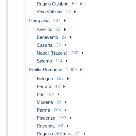
Reggio Calabria
52
Vibo Valentia
14
Campania
437
Avellino
38
Benevento
24
Caserta
26
Napoli (Napels)
235
Salerno
114
Emilia-Romagna
1.009
Bologna
157
Ferrara
48
Forlì
64
Modena
83
Parma
204
Piacenza
100
Ravenna
82
Reggio nell'Emilia
41