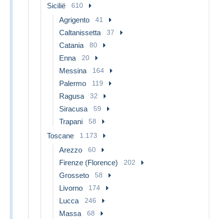
Sicilië
610
Agrigento
41
Caltanissetta
37
Catania
80
Enna
20
Messina
164
Palermo
119
Ragusa
32
Siracusa
59
Trapani
58
Toscane
1.173
Arezzo
60
Firenze (Florence)
202
Grosseto
58
Livorno
174
Lucca
246
Massa
68