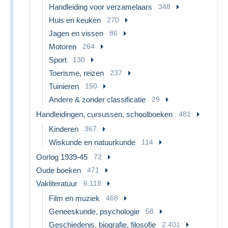
Handleiding voor verzamelaars
348
Huis en keuken
270
Jagen en vissen
86
Motoren
264
Sport
130
Toerisme, reizen
237
Tuinieren
150
Andere & zonder classificatie
29
Handleidingen, cursussen, schoolboeken
481
Kinderen
367
Wiskunde en natuurkunde
114
Oorlog 1939-45
72
Oude boeken
471
Vakliteratuur
6.118
Film en muziek
468
Geneeskunde, psychologie
58
Geschiedenis, biografie, filosofie
2.401