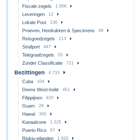
Fiscale zegels
1.008
Leveringen
12
Lokale Post
136
Proeven, Herdrukken & Specimens
48
Reisgoedzegels
213
Strafport
447
Telegraafzegels
55
Zonder Classificatie
721
Bezittingen
4.733
Cuba
104
Deens West-Indië
451
Filippijnen
420
Guam
28
Hawaï
365
Kanaalzone
1.225
Puerto Rico
97
Riukiu-eilanden
1.920