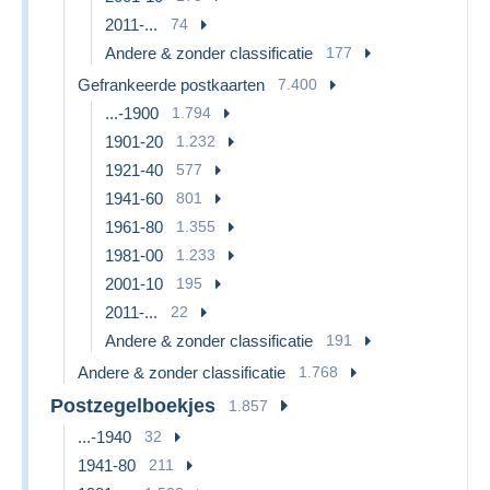
2011-...
74
Andere & zonder classificatie
177
Gefrankeerde postkaarten
7.400
...-1900
1.794
1901-20
1.232
1921-40
577
1941-60
801
1961-80
1.355
1981-00
1.233
2001-10
195
2011-...
22
Andere & zonder classificatie
191
Andere & zonder classificatie
1.768
Postzegelboekjes
1.857
...-1940
32
1941-80
211