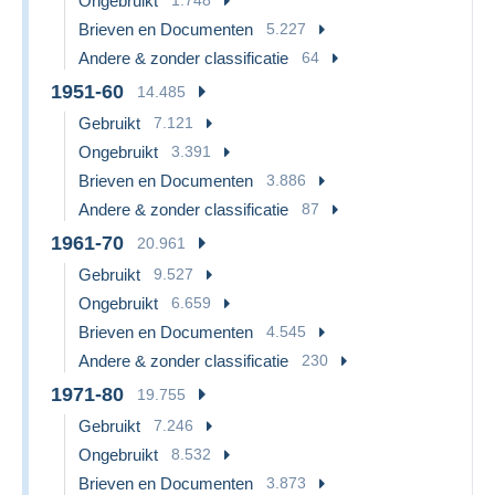
Ongebruikt
Brieven en Documenten
5.227
Andere & zonder classificatie
64
1951-60
14.485
Gebruikt
7.121
Ongebruikt
3.391
Brieven en Documenten
3.886
Andere & zonder classificatie
87
1961-70
20.961
Gebruikt
9.527
Ongebruikt
6.659
Brieven en Documenten
4.545
Andere & zonder classificatie
230
1971-80
19.755
Gebruikt
7.246
Ongebruikt
8.532
Brieven en Documenten
3.873