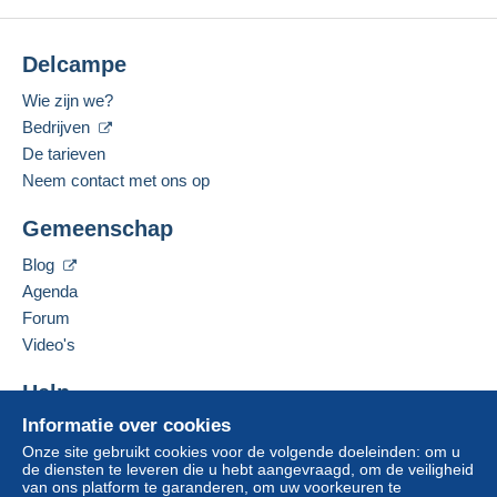
Delcampe
Wie zijn we?
Bedrijven
De tarieven
Neem contact met ons op
Gemeenschap
Blog
Agenda
Forum
Video's
Help
Informatie over cookies
Hulpcentrum
Onze site gebruikt cookies voor de volgende doeleinden: om u
Kopen op Delcampe
de diensten te leveren die u hebt aangevraagd, om de veiligheid
Verkopen op Delcampe
van ons platform te garanderen, om uw voorkeuren te