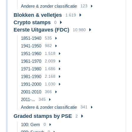
Andere & zonder classificatie
123
Blokken & velletjes
1.619
Crypto stamps
0
Eerste Uitgaves (FDC)
10.980
1851-1940
535
1941-1950
982
1951-1960
1.518
1961-1970
2.009
1971-1980
1.686
1981-1990
2.168
1991-2000
1.030
2001-2010
366
2011-...
345
Andere & zonder classificatie
341
Graded stamps by PSE
2
100: Gem
0
0