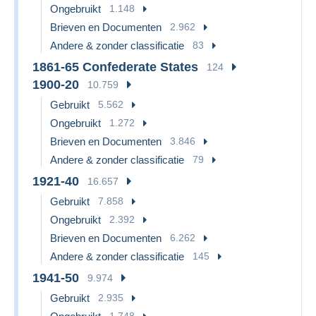
Ongebruikt
1.148
Brieven en Documenten
2.962
Andere & zonder classificatie
83
1861-65 Confederate States
124
1900-20
10.759
Gebruikt
5.562
Ongebruikt
1.272
Brieven en Documenten
3.846
Andere & zonder classificatie
79
1921-40
16.657
Gebruikt
7.858
Ongebruikt
2.392
Brieven en Documenten
6.262
Andere & zonder classificatie
145
1941-50
9.974
Gebruikt
2.935
1.748