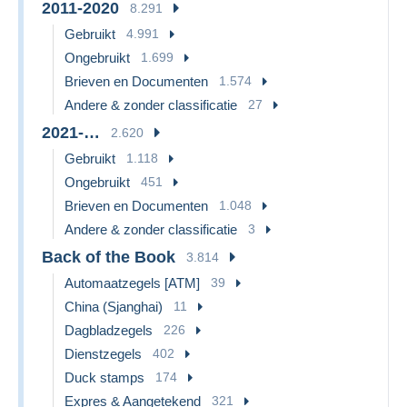
2011-2020
8.291
Gebruikt
4.991
Ongebruikt
1.699
Brieven en Documenten
1.574
Andere & zonder classificatie
27
2021-…
2.620
Gebruikt
1.118
Ongebruikt
451
Brieven en Documenten
1.048
Andere & zonder classificatie
3
Back of the Book
3.814
Automaatzegels [ATM]
39
China (Sjanghai)
11
Dagbladzegels
226
Dienstzegels
402
Duck stamps
174
Expres & Aangetekend
321