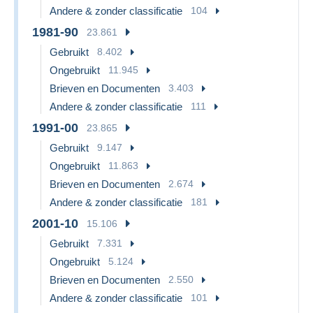
Andere & zonder classificatie
104
1981-90
23.861
Gebruikt
8.402
Ongebruikt
11.945
Brieven en Documenten
3.403
Andere & zonder classificatie
111
1991-00
23.865
Gebruikt
9.147
Ongebruikt
11.863
Brieven en Documenten
2.674
Andere & zonder classificatie
181
2001-10
15.106
Gebruikt
7.331
Ongebruikt
5.124
Brieven en Documenten
2.550
Andere & zonder classificatie
101