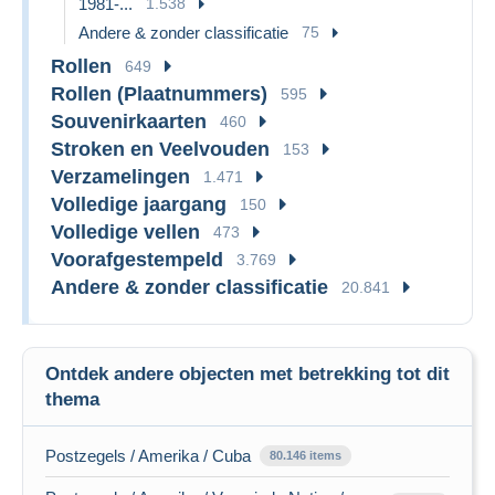
1981-...
1.538
Andere & zonder classificatie
75
Rollen
649
Rollen (Plaatnummers)
595
Souvenirkaarten
460
Stroken en Veelvouden
153
Verzamelingen
1.471
Volledige jaargang
150
Volledige vellen
473
Voorafgestempeld
3.769
Andere & zonder classificatie
20.841
Ontdek andere objecten met betrekking tot dit
thema
Postzegels / Amerika / Cuba
80.146 items