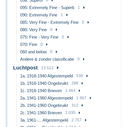
098: Superb
095: Extremely Fine - Superb
1
090: Extremely Fine
1
085: Very Fine - Extremely Fine
0
080: Very Fine
0
075: Fine - Very Fine
0
070: Fine
0
060 and below
0
Andere & zonder classificatie
0
Luchtpost
13.512
1a. 1918-1940 Afgestempeld
538
1b. 1918-1940 Ongebruikt
288
1c. 1918-1940 Brieven
1.464
2a. 1941-1960 Afgestempeld
1.967
2b. 1941-1960 Ongebruikt
312
2c. 1941-1960 Brieven
2.035
3a. 1961-… Afgestempeld
2.757