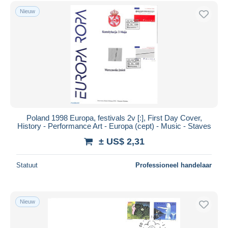
Gratis levering
Nieuw
Betaalmiddelen
PayPal
Bankoverschrijving
Visa
Mastercard
Bancontact
iDeal
Poland 1998 Europa, festivals 2v [:], First Day Cover,
History - Performance Art - Europa (cept) - Music - Staves
Maestro
± US$ 2,31
Alles deselecteren
Woonplaats van de verkoper
Statuut
Professioneel handelaar
Wereldwijd
Nieuw