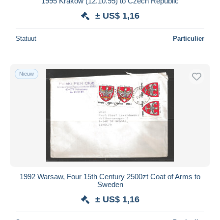
1995 Krakow (12.10.95) to Czech Republic
± US$ 1,16
Statuut
Particulier
Nieuw
1992 Warsaw, Four 15th Century 2500zt Coat of Arms to
Sweden
± US$ 1,16