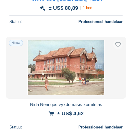
± US$ 80,89
1 bod
Alles deselecteren
Woonplaats van de verkoper
Statuut
Professioneel handelaar
Wereldwijd
Nieuw
Toepassen
Nida Neringos vykdomasis komitetas
± US$ 4,62
Statuut
Professioneel handelaar