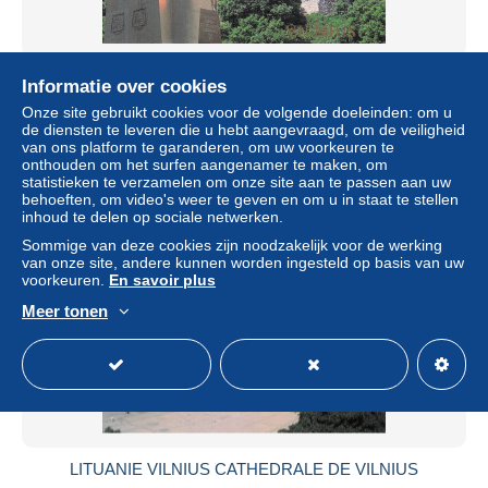
LITUANIE VILNIUS TOUR DE GEDIMINAS
Informatie over cookies
± US$ 6,82
Onze site gebruikt cookies voor de volgende doeleinden: om u
de diensten te leveren die u hebt aangevraagd, om de veiligheid
van ons platform te garanderen, om uw voorkeuren te
Statuut
Professioneel handelaar
onthouden om het surfen aangenamer te maken, om
statistieken te verzamelen om onze site aan te passen aan uw
behoeften, om video's weer te geven en om u in staat te stellen
inhoud te delen op sociale netwerken.
Nieuw
Sommige van deze cookies zijn noodzakelijk voor de werking
van onze site, andere kunnen worden ingesteld op basis van uw
voorkeuren.
En savoir plus
Meer tonen
LITUANIE VILNIUS CATHEDRALE DE VILNIUS