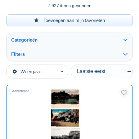
7.927 items gevonden
Toevoegen aan mijn favorieten
Categorieën
Filters
Alles zien
Type verkopen
Weergave
Topcategorieën
Actief
Postkaarten
Vaste prijs
Europa
Advertentie
Veiling met biedingen
Litouwen
Veilingen zonder biedingen
Veilinghuizen
Verkocht
Duur