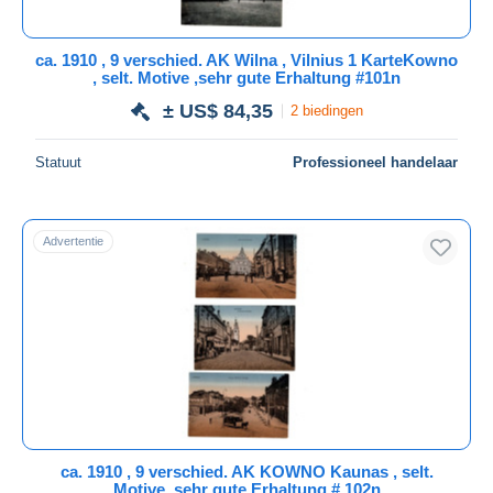
Alle looptijden
Nieuw sinds
Dagen
ca. 1910 , 9 verschied. AK Wilna , Vilnius 1 KarteKowno
, selt. Motive ,sehr gute Erhaltung #101n
Eindigt binnen
uren
± US$ 84,35
2 biedingen
Prijs
Statuut
Professioneel handelaar
Van
US$
tot
US$
Alleen met korting
Gratis levering
Advertentie
Betaalmiddelen
PayPal
Bankoverschrijving
Visa
Mastercard
Bancontact
iDeal
ca. 1910 , 9 verschied. AK KOWNO Kaunas , selt.
Motive ,sehr gute Erhaltung # 102n
Maestro