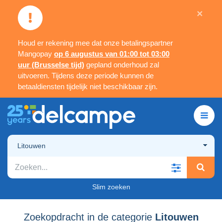
×
Houd er rekening mee dat onze betalingspartner
Mangopay
op 6 augustus van 01:00 tot 03:00
uur (Brusselse tijd)
gepland onderhoud zal
uitvoeren. Tijdens deze periode kunnen de
betaaldiensten tijdelijk niet beschikbaar zijn.
Litouwen
Slim zoeken
Zoekopdracht in de categorie
Litouwen