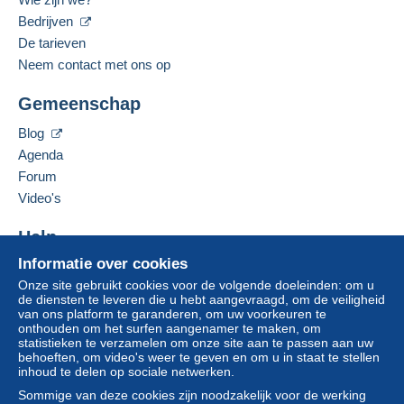
Bedrijven
De tarieven
Neem contact met ons op
Gemeenschap
Blog
Agenda
Forum
Video's
Help
Informatie over cookies
Hulpcentrum
Onze site gebruikt cookies voor de volgende doeleinden: om u
Kopen op Delcampe
de diensten te leveren die u hebt aangevraagd, om de veiligheid
Verkopen op Delcampe
van ons platform te garanderen, om uw voorkeuren te
onthouden om het surfen aangenamer te maken, om
Een beveiligde website
statistieken te verzamelen om onze site aan te passen aan uw
behoeften, om video's weer te geven en om u in staat te stellen
inhoud te delen op sociale netwerken.
Sommige van deze cookies zijn noodzakelijk voor de werking