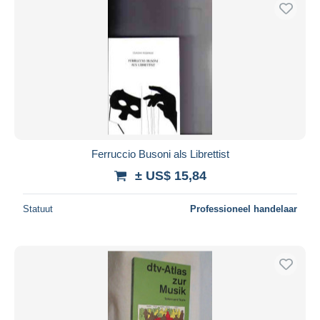
Gratis levering
Betaalmiddelen
PayPal
Bankoverschrijving
Visa
Mastercard
Bancontact
Ferruccio Busoni als Librettist
iDeal
± US$ 15,84
Maestro
Alles deselecteren
Statuut
Professioneel handelaar
Woonplaats van de verkoper
Wereldwijd