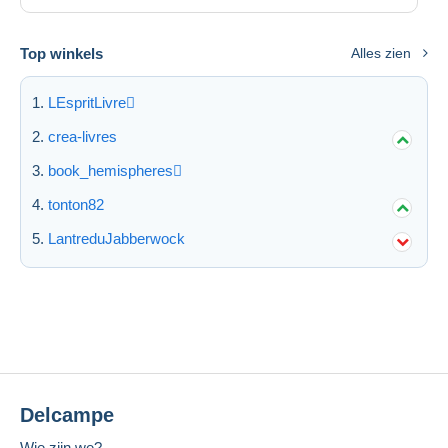
Top winkels
Alles zien
LEspritLivre
crea-livres
book_hemispheres
tonton82
LantreduJabberwock
Delcampe
Wie zijn we?