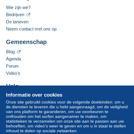
Wie zijn we?
Bedrijven
De tarieven
Neem contact met ons op
Gemeenschap
Blog
Agenda
Forum
Video's
Help
Informatie over cookies
Hulpcentrum
Onze site gebruikt cookies voor de volgende doeleinden: om u
Kopen op Delcampe
de diensten te leveren die u hebt aangevraagd, om de veiligheid
Verkopen op Delcampe
van ons platform te garanderen, om uw voorkeuren te
onthouden om het surfen aangenamer te maken, om
Een beveiligde website
statistieken te verzamelen om onze site aan te passen aan uw
behoeften, om video's weer te geven en om u in staat te stellen
inhoud te delen op sociale netwerken.