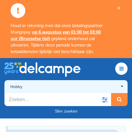
×
Houd er rekening mee dat onze betalingspartner
Mangopay
op 6 augustus van 01:00 tot 03:00
uur (Brusselse tijd)
gepland onderhoud zal
uitvoeren. Tijdens deze periode kunnen de
betaaldiensten tijdelijk niet beschikbaar zijn.
Hobby
Slim zoeken