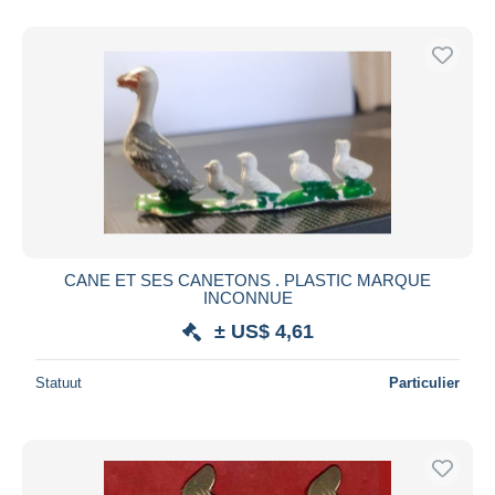
Alleen met korting
Gratis levering
Betaalmiddelen
PayPal
Bankoverschrijving
Visa
Mastercard
Bancontact
iDeal
CANE ET SES CANETONS . PLASTIC MARQUE
INCONNUE
Maestro
± US$ 4,61
Alles deselecteren
Woonplaats van de verkoper
Statuut
Particulier
Wereldwijd