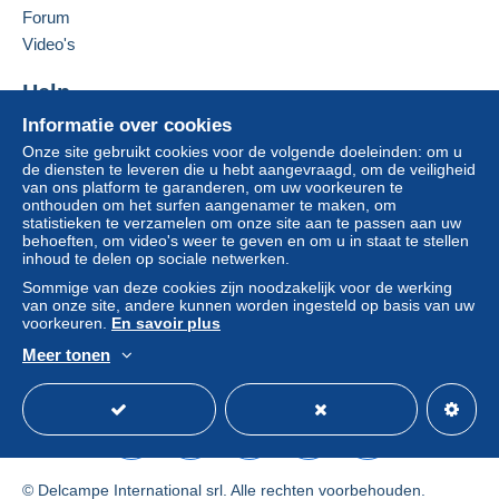
Forum
Video's
Help
Informatie over cookies
Hulpcentrum
Onze site gebruikt cookies voor de volgende doeleinden: om u
Kopen op Delcampe
de diensten te leveren die u hebt aangevraagd, om de veiligheid
Verkopen op Delcampe
van ons platform te garanderen, om uw voorkeuren te
onthouden om het surfen aangenamer te maken, om
Een beveiligde website
statistieken te verzamelen om onze site aan te passen aan uw
behoeften, om video's weer te geven en om u in staat te stellen
inhoud te delen op sociale netwerken.
Sommige van deze cookies zijn noodzakelijk voor de werking
van onze site, andere kunnen worden ingesteld op basis van uw
voorkeuren.
En savoir plus
Meer tonen
Nederlands
USD
Standaardmodus
Ame
© Delcampe International srl. Alle rechten voorbehouden.