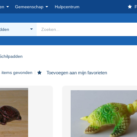
en
Gemeenschap
Hulpcentrum
F
adden
Schilpadden
 items gevonden
Toevoegen aan mijn favorieten