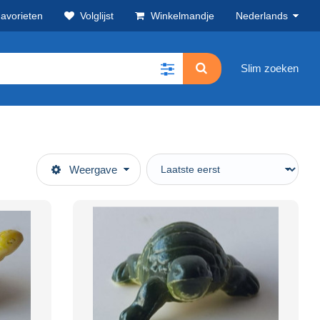
avorieten
Volglijst
Winkelmandje
Nederlands
Slim zoeken
Weergave