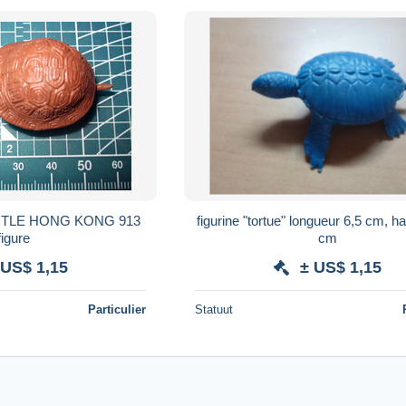
TLE HONG KONG 913
figurine "tortue" longueur 6,5 cm, hauteur 1,5
figure
cm
 US$ 1,15
± US$ 1,15
Particulier
Statuut