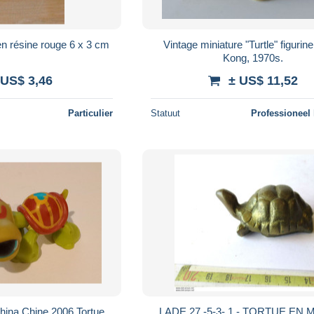
en résine rouge 6 x 3 cm
Vintage miniature "Turtle" figurin
Kong, 1970s.
 US$ 3,46
± US$ 11,52
Particulier
Statuut
Professioneel
hina Chine 2006 Tortue
LADE 27 -5-3- 1 - TORTUE EN 