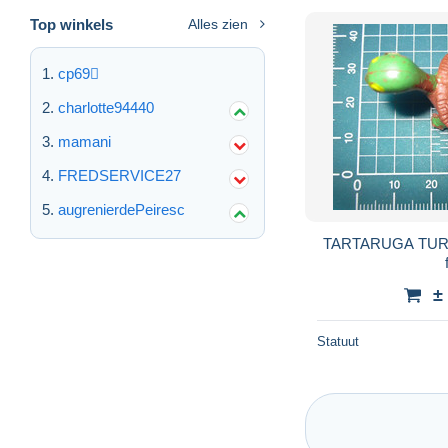
Top winkels
Alles zien
cp69
charlotte94440
mamani
FREDSERVICE27
augrenierdePeiresc
TARTARUGA TUR
±
Statuut