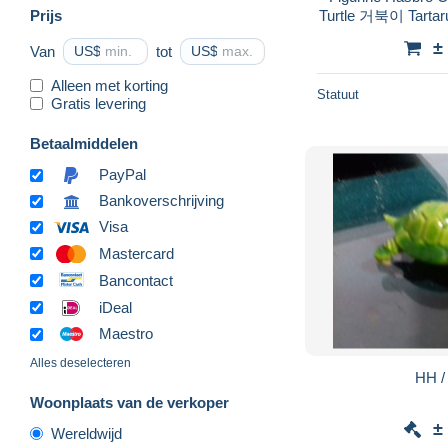
Prijs
Turtle 거북이 Tartar
Asiatiq
±
Van
US$
tot
US$
Alleen met korting
Statuut
Gratis levering
Betaalmiddelen
PayPal
Bankoverschrijving
Visa
Mastercard
Bancontact
iDeal
Maestro
Alles deselecteren
Woonplaats van de verkoper
±
Wereldwijd