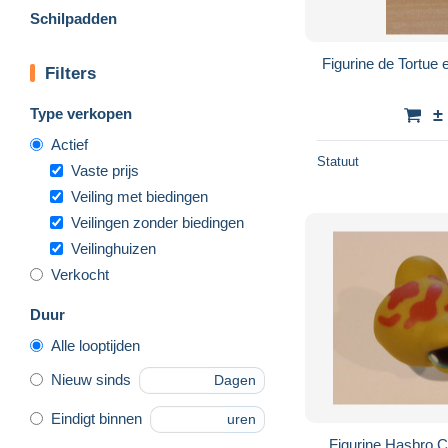
Schilpadden
Figurine de Tortue 
Filters
Type verkopen
±
Actief
Statuut
Vaste prijs
Veiling met biedingen
Veilingen zonder biedingen
Veilinghuizen
Verkocht
Duur
Alle looptijden
Nieuw sinds
Dagen
Eindigt binnen
uren
Figurine Hasbro C