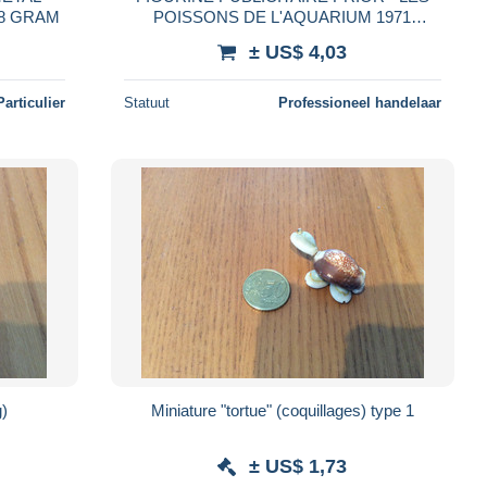
7 CM - 238 GRAM
POISSONS DE L'AQUARIUM 1971
FIGURINE TORTUE D'EAU poisson
± US$ 4,03
Particulier
Statuut
Professioneel handelaar
g)
Miniature "tortue" (coquillages) type 1
± US$ 1,73