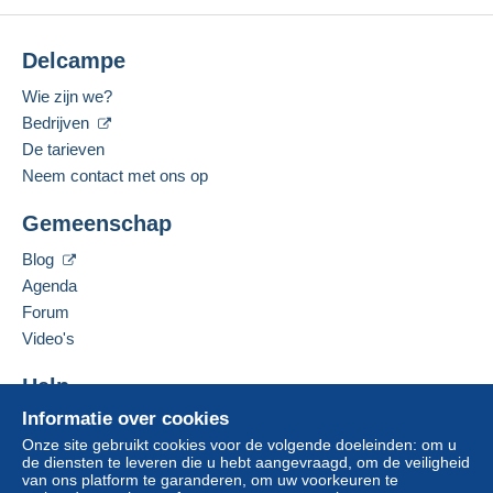
Delcampe
Wie zijn we?
Bedrijven
De tarieven
Neem contact met ons op
Gemeenschap
Blog
Agenda
Forum
Video's
Help
Informatie over cookies
Hulpcentrum
Onze site gebruikt cookies voor de volgende doeleinden: om u
Kopen op Delcampe
de diensten te leveren die u hebt aangevraagd, om de veiligheid
Verkopen op Delcampe
van ons platform te garanderen, om uw voorkeuren te