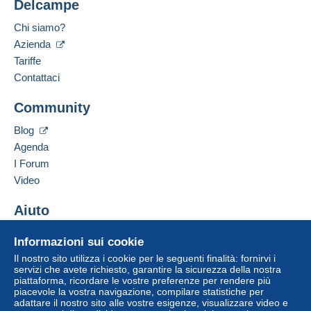
Delcampe
Chi siamo?
Azienda
Tariffe
Contattaci
Community
Blog
Agenda
I Forum
Video
Aiuto
Centro assistenza
Informazioni sui cookie
Acquistare su Delcampe
Il nostro sito utilizza i cookie per le seguenti finalità: fornirvi i
Vendere su Delcampe
servizi che avete richiesto, garantire la sicurezza della nostra
piattaforma, ricordare le vostre preferenze per rendere più
Un sito sicuro
piacevole la vostra navigazione, compilare statistiche per
adattare il nostro sito alle vostre esigenze, visualizzare video e