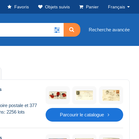
Favoris
Objets suivis
Panier
Français
Recherche avancée
s
ire postale et 377
hs: 2256 lots
Parcourir le catalogue
s