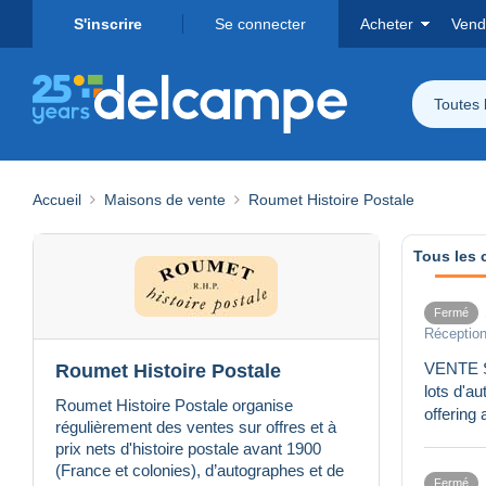
S'inscrire
Se connecter
Acheter
Vend
Toutes 
Accueil
Maisons de vente
Roumet Histoire Postale
Tous les 
Fermé
Réception
VENTE SU
Roumet Histoire Postale
lots d'a
Roumet Histoire Postale organise
offering 
régulièrement des ventes sur offres et à
prix nets d'histoire postale avant 1900
(France et colonies), d’autographes et de
Fermé