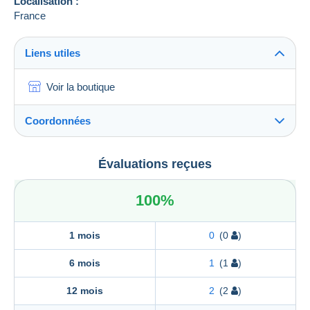
Localisation :
France
Liens utiles
Voir la boutique
Coordonnées
MATHIEU CHAMINADAS
Évaluations reçues
MATHIEU CHAMINADAS
122 rue amelot
100%
75011
paris
France
1 mois
0
(0
)
6 mois
1
(1
)
12 mois
2
(2
)