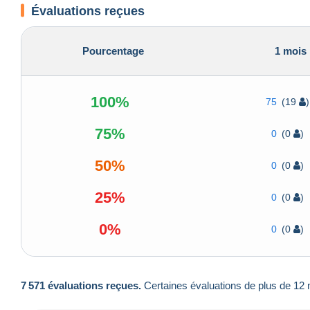
Évaluations reçues
Pourcentage
1 mois
100%
75
(19
)
75%
0
(0
)
50%
0
(0
)
25%
0
(0
)
0%
0
(0
)
7 571 évaluations reçues.
Certaines évaluations de plus de 12 m