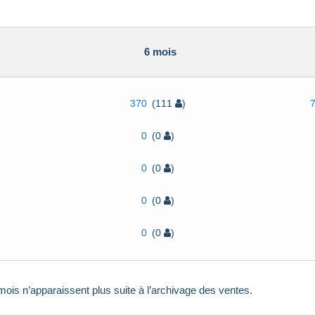
6 mois
370
(111
)
0
(0
)
0
(0
)
0
(0
)
0
(0
)
ois n’apparaissent plus suite à l’archivage des ventes.