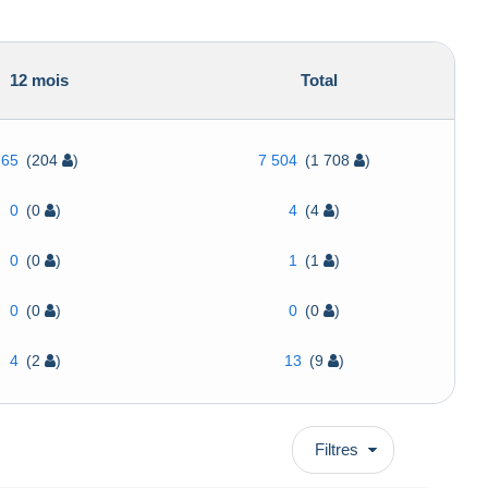
12 mois
Total
765
(204
)
7 504
(1 708
)
0
(0
)
4
(4
)
0
(0
)
1
(1
)
0
(0
)
0
(0
)
4
(2
)
13
(9
)
Filtres