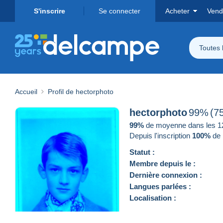
S'inscrire
Se connecter
Acheter
Vend
Toutes 
Accueil
Profil de hectorphoto
hectorphoto
99%
(7
99%
de moyenne dans les 12 
Depuis l'inscription
100%
de 
Statut :
Membre depuis le :
Dernière connexion :
Langues parlées :
Localisation :