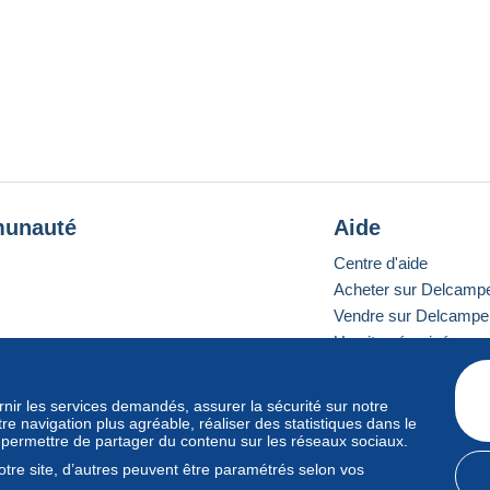
unauté
Aide
Centre d'aide
Acheter sur Delcamp
Vendre sur Delcampe
Un site sécurisé
ournir les services demandés, assurer la sécurité sur notre
e navigation plus agréable, réaliser des statistiques dans le
e standard
s permettre de partager du contenu sur les réseaux sociaux.
tre site, d’autres peuvent être paramétrés selon vos