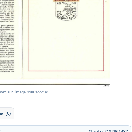
ntez sur l'image pour zoomer
at (0)
2
Objet n°2197961487