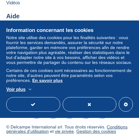
Si les conditions de vente du vendeur comportent
Vidéos
des clauses relatives au paiement, celles-ci sont à
considérer comme nulles et non avenues. Les
Aide
conditions de paiement du site Delcampe, telles
Centre d'aide
que définies dans les
conditions d’utilisation
, sont
Information concernant les cookies
Acheter sur Delcampe
les seules applicables.
Notre site utilise des cookies pour les finalités suivantes : vous
Vendre sur Delcampe
fournir les services demandés, assurer la sécurité sur notre
Les achats doivent être payés dans les
14 jours
plateforme, garder en mémoire vos préférences afin de rendre
Un site sécurisé
suivant la réception du décompte final de la part du
votre navigation plus agréable, réaliser des statistiques dans le
vendeur.
but d’adapter notre site à vos besoins, afficher des vidéos et
vous permettre de partager du contenu sur les réseaux sociaux.
Certains de ces cookies sont nécessaires au fonctionnement de
PER I MODELLI IN SCALA 1/43
notre site, d’autres peuvent être paramétrés selon vos
préférences.
En savoir plus
PER ITALIA PACCO ORDINARIO EURO 11,00
PACCO J+3 EURO 12,00 FINO A KG 3
Voir plus
ESTERO PACCO RACCOMANDATO TARIFFE IN
Français
USD
Mode standard
America/
VIGORE (CHIEDERE) IN BASE AL PESO
PER LE CARTOLINE
POSTA PRIORITARIA EURO 1,50 (SOLO ITALIA)
POSTA RACCOMANDATA EURO 7,30 (SOLO ITALIA)
ESTERO PRIORITARIO EURO 3,50
© Delcampe International srl. Tous droits réservés.
Conditions
générales d'utilisation
et
vie privée
.
Gestion des cookies
RACCOMANDATA(SIGNED) EURO 9