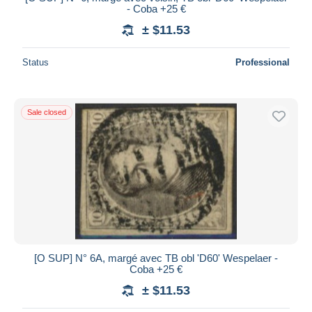
- Coba +25 €
± $11.53
Status
Professional
Sale closed
[O SUP] N° 6A, margé avec TB obl 'D60' Wespelaer -
Coba +25 €
± $11.53