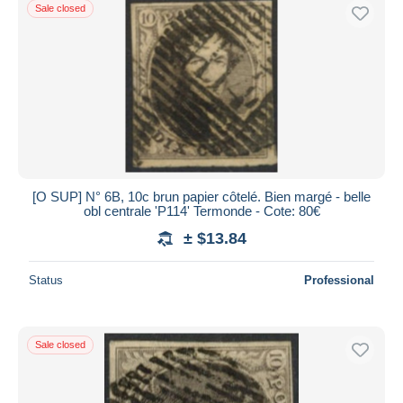
Sale closed
[O SUP] N° 6B, 10c brun papier côtelé. Bien margé - belle
obl centrale 'P114' Termonde - Cote: 80€
± $13.84
Status
Professional
Sale closed