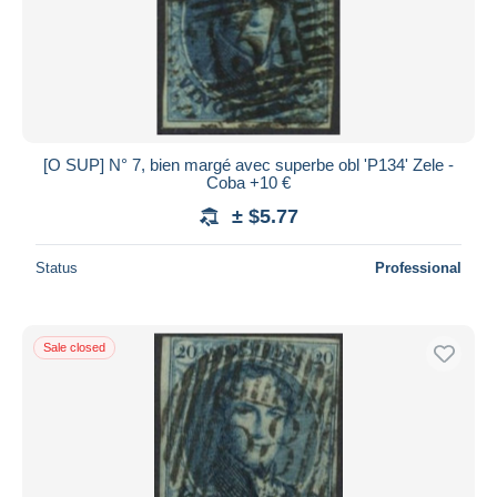
[O SUP] N° 7, bien margé avec superbe obl 'P134' Zele -
Coba +10 €
± $5.77
Status
Professional
Sale closed