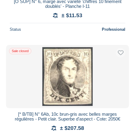
[O SUP] N° 6, margé avec variété 'chiffres 10 finement
doublés' - Planche I-11
± $11.53
Status
Professional
Sale closed
[* B/TB] N° 6Ab, 10c brun-gris avec belles marges
régulières - Petit clair. Superbe d'aspect - Cote: 2050€
± $207.58