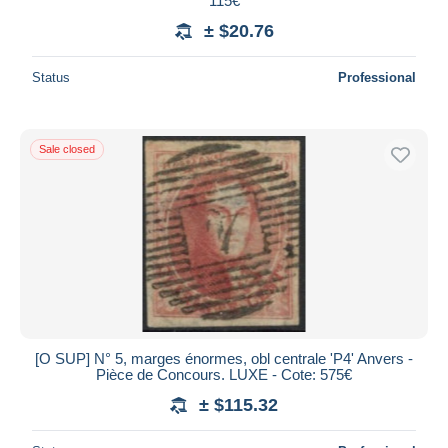
115€
± $20.76
Status
Professional
Sale closed
[O SUP] N° 5, marges énormes, obl centrale 'P4' Anvers -
Pièce de Concours. LUXE - Cote: 575€
± $115.32