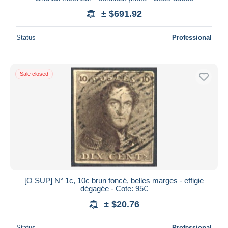
± $691.92
Status
Professional
Sale closed
[O SUP] N° 1c, 10c brun foncé, belles marges - effigie
dégagée - Cote: 95€
± $20.76
Status
Professional