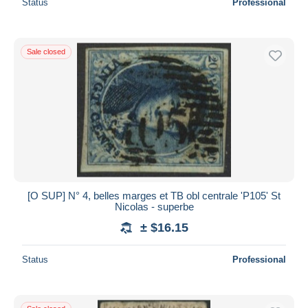
Status
Professional
Sale closed
[O SUP] N° 4, belles marges et TB obl centrale 'P105' St
Nicolas - superbe
± $16.15
Status
Professional