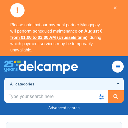
×
Please note that our payment partner Mangopay
will perform scheduled maintenance
on August 6
from 01:00 to 03:00 AM (Brussels time)
, during
which payment services may be temporarily
unavailable.
All categories
Advanced search