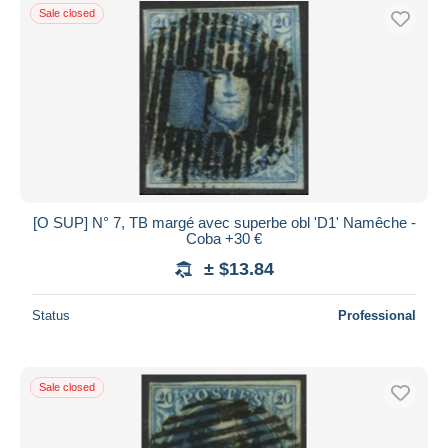
Sale closed
[O SUP] N° 7, TB margé avec superbe obl 'D1' Namêche -
Coba +30 €
± $13.84
Status
Professional
Sale closed