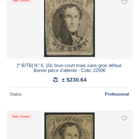
Sale closed
[* B/TB] N° 6, 10c brun court mais sans gros défaut.
Bonne pièce d'attente - Cote: 2250€
± $230.64
Status
Professional
Sale closed