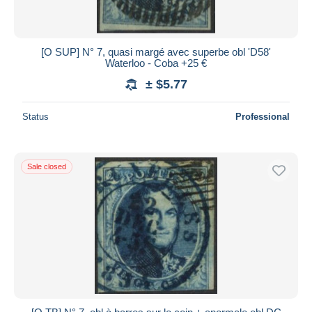
[O SUP] N° 7, quasi margé avec superbe obl 'D58'
Waterloo - Coba +25 €
± $5.77
Status
Professional
Sale closed