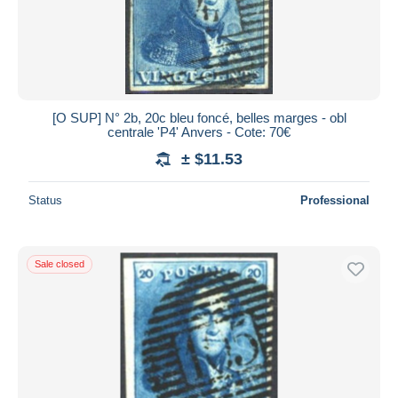
[O SUP] N° 2b, 20c bleu foncé, belles marges - obl
centrale 'P4' Anvers - Cote: 70€
± $11.53
Status
Professional
Sale closed