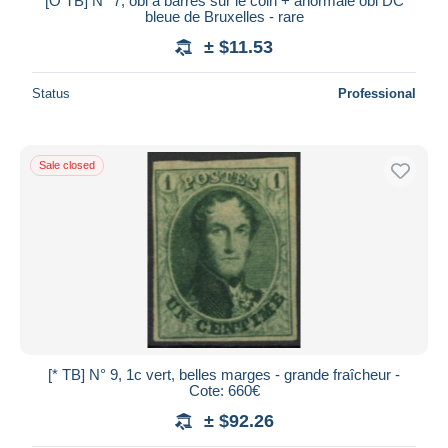
[O TB] N° 7, obl à barres sur le coin + anormale obl DC
bleue de Bruxelles - rare
± $11.53
Status
Professional
Sale closed
[* TB] N° 9, 1c vert, belles marges - grande fraîcheur -
Cote: 660€
± $92.26