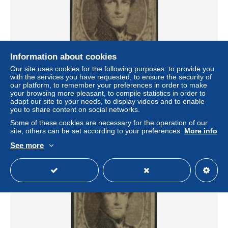
Information about cookies
Our site uses cookies for the following purposes: to provide you
with the services you have requested, to ensure the security of
[** SUP] N° 10A, 10c brun bien margé et pleine gomme
our platform, to remember your preferences in order to make
originale. Très frais. Certificat photo - Cote: 5650€
your browsing more pleasant, to compile statistics in order to
± $2,191.08
adapt our site to your needs, to display videos and to enable
you to share content on social networks.
Some of these cookies are necessary for the operation of our
Status
Professional
site, others can be set according to your preferences.
More info
See more
Sale closed