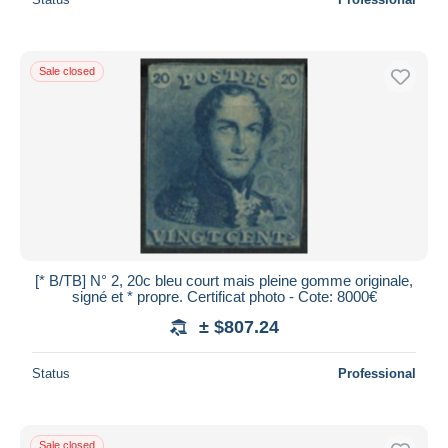
Sale closed
[* B/TB] N° 2, 20c bleu court mais pleine gomme originale,
signé et * propre. Certificat photo - Cote: 8000€
± $807.24
Status
Professional
Sale closed