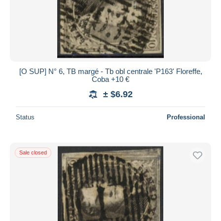
[O SUP] N° 6, TB margé - Tb obl centrale 'P163' Floreffe,
Coba +10 €
± $6.92
Status
Professional
Sale closed