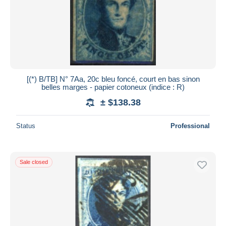
[(*) B/TB] N° 7Aa, 20c bleu foncé, court en bas sinon
belles marges - papier cotoneux (indice : R)
± $138.38
Status
Professional
Sale closed