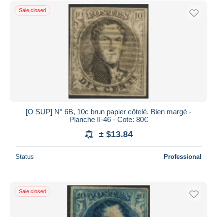
Sale closed
[O SUP] N° 6B, 10c brun papier côtelé. Bien margé -
Planche II-46 - Cote: 80€
± $13.84
Status
Professional
Sale closed