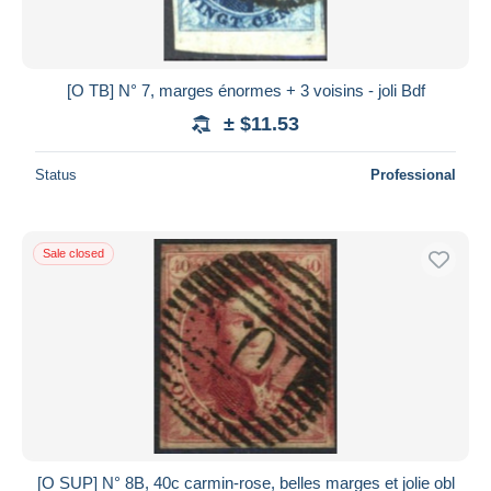
[O TB] N° 7, marges énormes + 3 voisins - joli Bdf
± $11.53
Status
Professional
Sale closed
[O SUP] N° 8B, 40c carmin-rose, belles marges et jolie obl