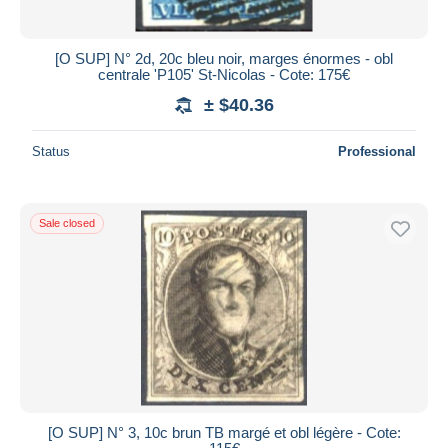
[O SUP] N° 2d, 20c bleu noir, marges énormes - obl
centrale 'P105' St-Nicolas - Cote: 175€
± $40.36
Status
Professional
Sale closed
[O SUP] N° 3, 10c brun TB margé et obl légère - Cote: