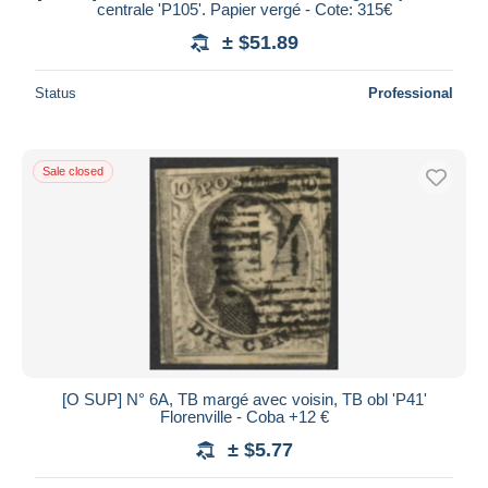
centrale 'P105'. Papier vergé - Cote: 315€
± $51.89
Status
Professional
Sale closed
[O SUP] N° 6A, TB margé avec voisin, TB obl 'P41'
Florenville - Coba +12 €
± $5.77