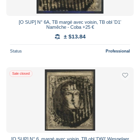
[O SUP] N° 6A, TB margé avec voisin, TB obl 'D1'
Namêche - Coba +25 €
± $13.84
Status
Professional
Sale closed
[O SUP] N° 6, margé avec voisin, TB obl 'D60' Wespelaer