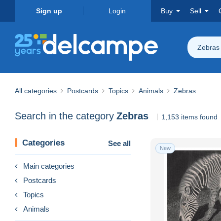
Sign up
Login
Buy
Sell
Zebras
All categories
Postcards
Topics
Animals
Zebras
Search in the category
Zebras
1,153 items found
Categories
See all
New
Main categories
Postcards
Topics
Animals