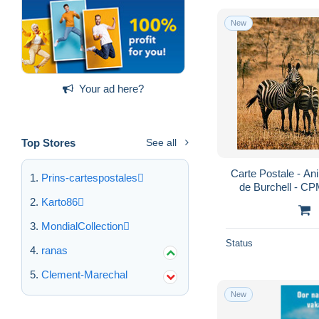
New
Your ad here?
Top Stores
See all
Carte Postale - An
Prins-cartespostales
de Burchell - CP
Scans Recto-Verso
Karto86
MondialCollection
Status
ranas
Clement-Marechal
New