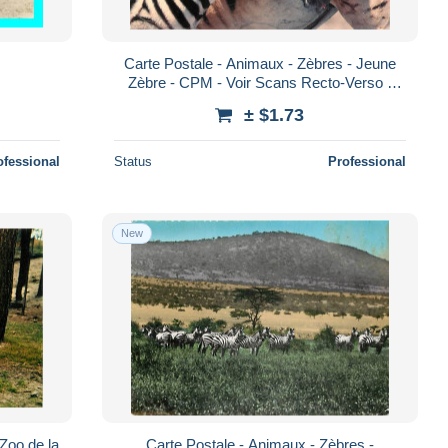
Carte Postale - Animaux - Zèbres - Jeune
Zèbre - CPM - Voir Scans Recto-Verso -
Poscard - Carta Postal - Postkarte
± $1.73
ofessional
Status
Professional
New
Zoo de la
Carte Postale - Animaux - Zèbres -