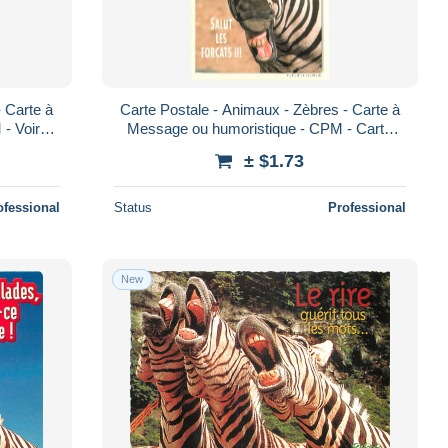
- Carte à
Carte Postale - Animaux - Zèbres - Carte à
- Voir
Message ou humoristique - CPM - Carte
rta Post
Neuve - Voir Scans Recto-Verso - Poscar
± $1.73
ofessional
Status
Professional
New