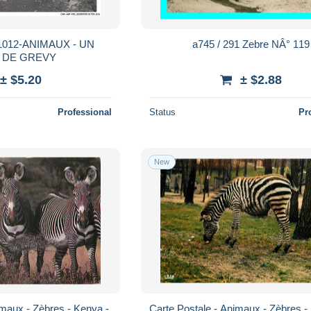
012-ANIMAUX - UN
a745 / 291 Zebre NÂ° 119
 DE GREVY
± $5.20
± $2.88
Professional
Status
Pr
New
imaux - Zèbres - Kenya -
Carte Postale - Animaux - Zèbres - 