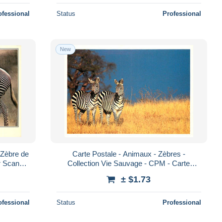
ofessional
Status
Professional
New
 Zèbre de
Carte Postale - Animaux - Zèbres -
r Scans
Collection Vie Sauvage - CPM - Carte
Postal
Neuve - Voir Scans Recto-Verso - Poscard -
± $1.73
Carta
ofessional
Status
Professional