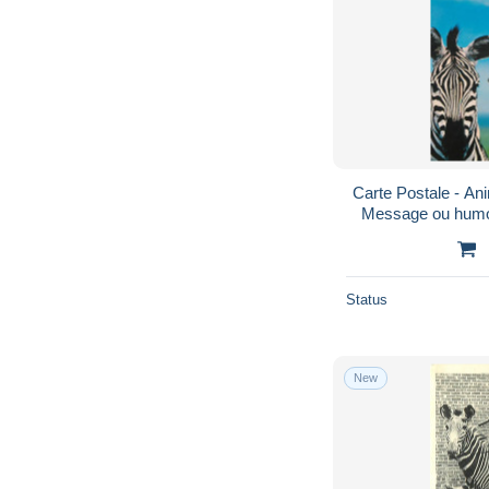
Carte Postale - An
Message ou humor
Neuve - Voir Scan
Status
New