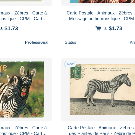
imaux - Zèbres - Carte à
Carte Postale - Animaux - Zèbres 
istique - CPM - Carte
Message ou humoristique - CPM 
s Recto-Verso - Poscar
Neuve - Voir Scans Recto-Verso 
± $1.73
± $1.73
Professional
Status
Pr
New
imaux - Zèbres - Carte à
Carte Postale - Animaux - Zèbres 
istique - CPM - Carte
des Plantes de Paris - Zèbre de P