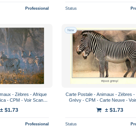
Professional
Status
Pr
New
imaux - Zèbres - Afrique
Carte Postale - Animaux - Zèbres -
rica - CPM - Voir Scans
Grévy - CPM - Carte Neuve - Voi
oscard - Carta Postal
Recto-Verso - Poscard - Carta 
± $1.73
± $1.73
Professional
Status
Pr