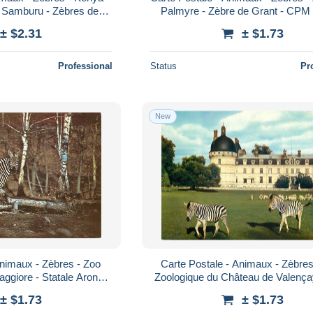
e Samburu - Zèbres de
Palmyre - Zèbre de Grant - CPM 
te Neuve - Voir Scans R
Neuve - Voir Scans Recto-Verso
± $2.31
± $1.73
Professional
Status
Pr
New
Animaux - Zèbres - Zoo
Carte Postale - Animaux - Zèbres
aggiore - Statale Arona-
Zoologique du Château de Valençay
rte Neuve - Voir Scans
Daims - CPM - Carte Neuve - Voi
± $1.73
± $1.73