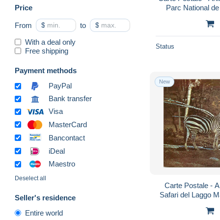
Price
Parc National d
Grévy - CPM - Car
From
$
to
$
With a deal only
Status
Free shipping
Payment methods
New
PayPal
Bank transfer
Visa
MasterCard
Bancontact
iDeal
Maestro
Deselect all
Carte Postale - 
Safari del Laggo M
Seller's residence
Novara - CPM - Ca
Entire world