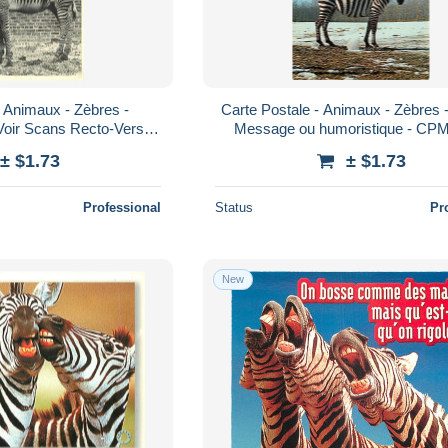
- Animaux - Zèbres -
Carte Postale - Animaux - Zèbres 
Voir Scans Recto-Verso -
Message ou humoristique - CPM 
Poscard - Carta Postal - Postkarte
Scans Recto-Verso - Poscard - Ca
± $1.73
± $1.73
Professional
Status
Pr
New