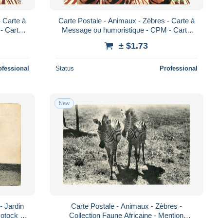
- Carte à
Carte Postale - Animaux - Zèbres - Carte à
- Carte
Message ou humoristique - CPM - Carte
- Poscar
Neuve - Voir Scans Recto-Verso - Poscar
± $1.73
ofessional
Status
Professional
New
- Jardin
Carte Postale - Animaux - Zèbres -
otock -
Collection Faune Africaine - Mention