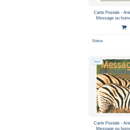
Carte Postale - An
Message ou humor
Neuve - Voir Scan
Status
New
Carte Postale - An
Message ou humor