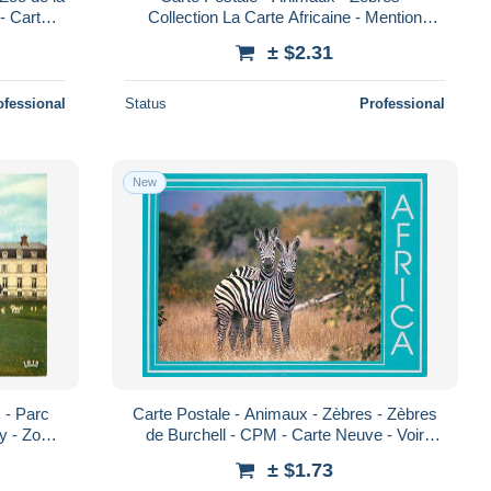
- Carte
Collection La Carte Africaine - Mention
 - Pos
Photographie Véritable - Carte Dentelée -
± $2.31
CPS
ofessional
Status
Professional
New
 - Parc
Carte Postale - Animaux - Zèbres - Zèbres
 - Zoo -
de Burchell - CPM - Carte Neuve - Voir
r Scans
Scans Recto-Verso - Poscard - Carta Pos
± $1.73