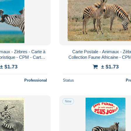
imaux - Zèbres - Carte à
Carte Postale - Animaux - Zèb
istique - CPM - Carte
Collection Faune Africaine - CPM
s Recto-Verso - Poscar
Scans Recto-Verso - Poscard - Car
± $1.73
± $1.73
-
Professional
Status
Pr
New