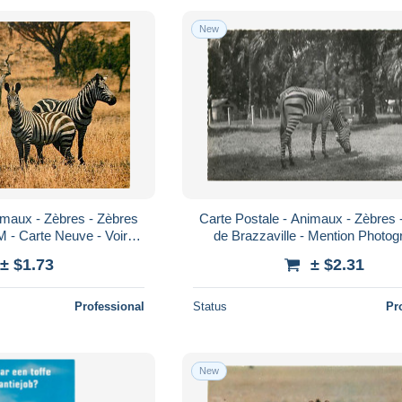
New
imaux - Zèbres - Zèbres
Carte Postale - Animaux - Zèbres 
M - Carte Neuve - Voir
de Brazzaville - Mention Photog
 - Poscard - Carta Pos
Véritable - Carte Dentelée - CPS
± $1.73
± $2.31
Professional
Status
Pr
New