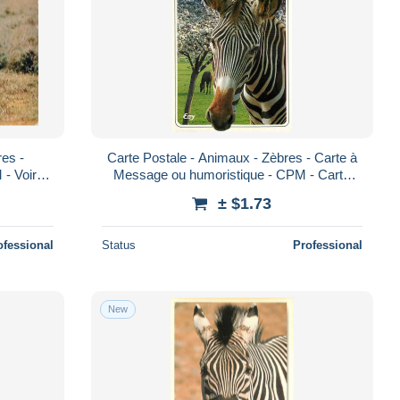
res -
Carte Postale - Animaux - Zèbres - Carte à
 - Voir
Message ou humoristique - CPM - Carte
ta Postal
Neuve - Voir Scans Recto-Verso - Poscar
± $1.73
ofessional
Status
Professional
New