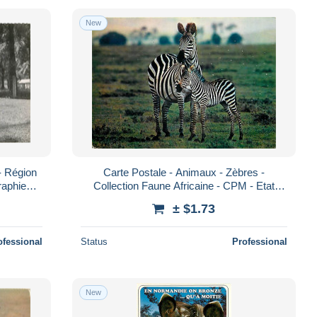
New
- Région
Carte Postale - Animaux - Zèbres -
raphie
Collection Faune Africaine - CPM - Etat
M format
petits impacts visibles au recto - Voir Scans
± $1.73
ofessional
Status
Professional
New