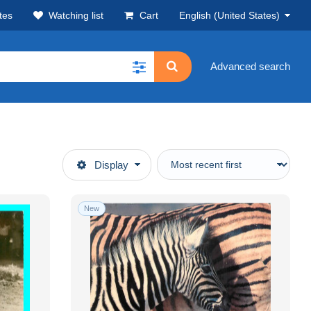
tes
Watching list
Cart
English (United States)
Advanced search
Display
New