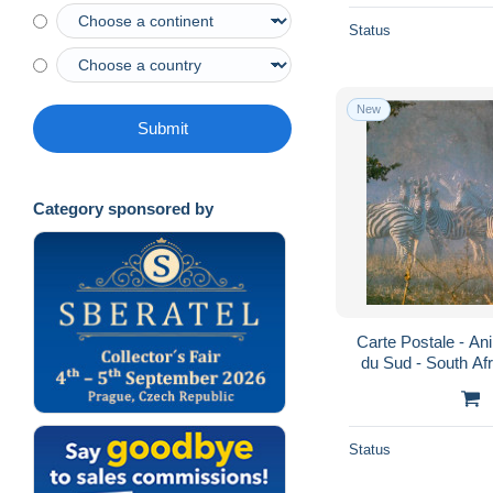
Status
New
Submit
Category sponsored by
Carte Postale - An
du Sud - South Af
Recto-Verso - P
Status