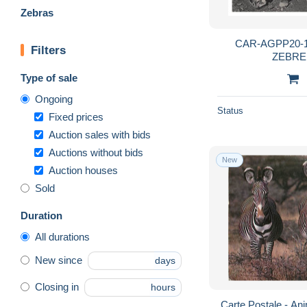
Zebras
CAR-AGPP20-1
Filters
ZEBRE
Type of sale
Ongoing
Status
Fixed prices
Auction sales with bids
Auctions without bids
New
Auction houses
Sold
Duration
All durations
New since
days
Closing in
hours
Carte Postale - An