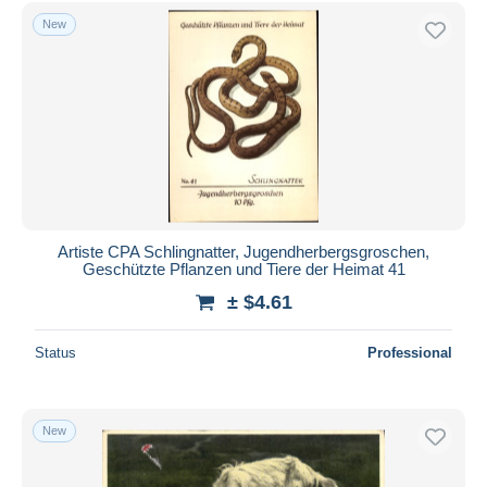
Free shipping
New
Payment methods
PayPal
Bank transfer
Visa
MasterCard
Bancontact
iDeal
Artiste CPA Schlingnatter, Jugendherbergsgroschen,
Geschützte Pflanzen und Tiere der Heimat 41
Maestro
± $4.61
Deselect all
Seller's residence
Status
Professional
Entire world
New