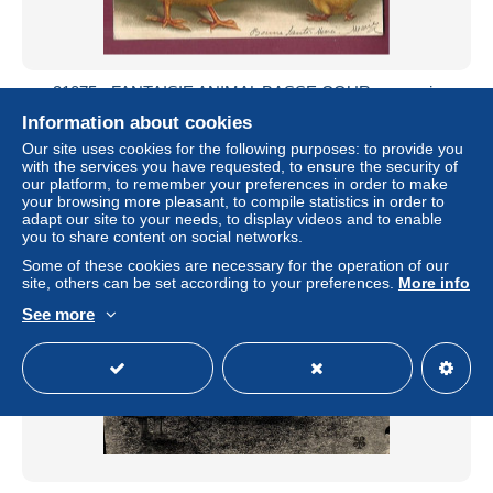
31075 - FANTAISIE ANIMAL BASSE COUR - poussin
humanisé habillé chapeau cane Joyeuses Pâques
Information about cookies
± $5.91
Our site uses cookies for the following purposes: to provide you
with the services you have requested, to ensure the security of
our platform, to remember your preferences in order to make
Status
Private individual
your browsing more pleasant, to compile statistics in order to
adapt our site to your needs, to display videos and to enable
you to share content on social networks.
Some of these cookies are necessary for the operation of our
New
site, others can be set according to your preferences.
More info
See more