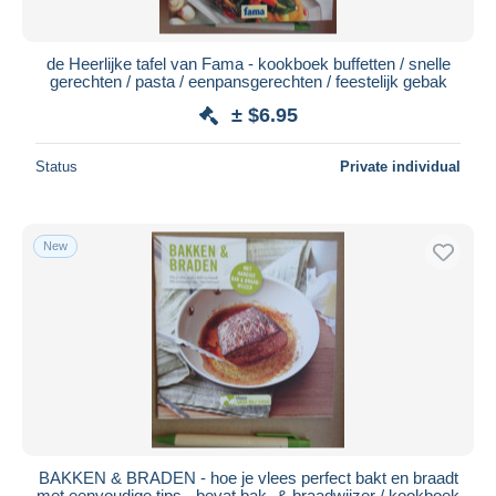
de Heerlijke tafel van Fama - kookboek buffetten / snelle
gerechten / pasta / eenpansgerechten / feestelijk gebak
± $6.95
Status
Private individual
New
BAKKEN & BRADEN - hoe je vlees perfect bakt en braadt
met eenvoudige tips - bevat bak- & braadwijzer / kookboek