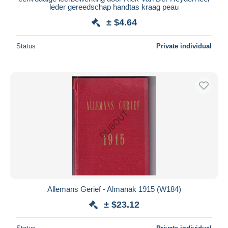
leder gereedschap handtas kraag peau
± $4.64
Status
Private individual
Allemans Gerief - Almanak 1915 (W184)
± $23.12