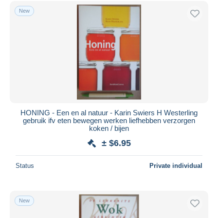
Free shipping
New
Payment methods
PayPal
Bank transfer
Visa
MasterCard
Bancontact
iDeal
HONING - Een en al natuur - Karin Swiers H Westerling
gebruik ifv eten bewegen werken liefhebben verzorgen
Maestro
koken / bijen
Deselect all
± $6.95
Seller's residence
Status
Private individual
Entire world
New