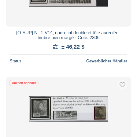
[O SUP] N° 1-V14, cadre inf double et tête auréolée -
timbre bien margé - Cote: 230€
± 46,22 $
Status
Gewerblicher Händler
Auktion beendet