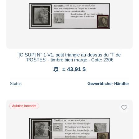
[O SUP] N° 1-V1, petit triangle au-dessus du 'T' de
'POSTES' - timbre bien margé - Cote: 230€
± 43,91 $
Status
Gewerblicher Händler
Auktion beendet