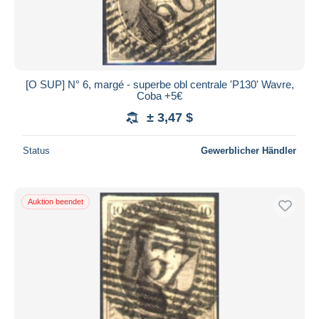
[O SUP] N° 6, margé - superbe obl centrale 'P130' Wavre,
Coba +5€
± 3,47 $
Status
Gewerblicher Händler
Auktion beendet