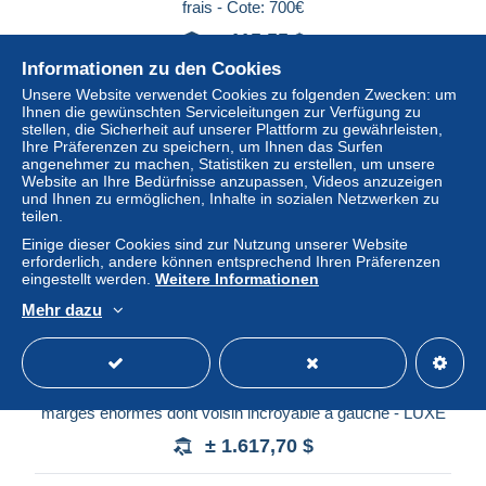
frais - Cote: 700€
± 115,55 $
Informationen zu den Cookies
Status
Gewerblicher Händler
Unsere Website verwendet Cookies zu folgenden Zwecken: um
Ihnen die gewünschten Serviceleitungen zur Verfügung zu
stellen, die Sicherheit auf unserer Plattform zu gewährleisten,
Ihre Präferenzen zu speichern, um Ihnen das Surfen
angenehmer zu machen, Statistiken zu erstellen, um unsere
Auktion beendet
Website an Ihre Bedürfnisse anzupassen, Videos anzuzeigen
und Ihnen zu ermöglichen, Inhalte in sozialen Netzwerken zu
teilen.
Einige dieser Cookies sind zur Nutzung unserer Website
erforderlich, andere können entsprechend Ihren Präferenzen
eingestellt werden.
Weitere Informationen
Mehr dazu
[** SUP] N° 10, 10c brun, pleine gomme originale et
marges énormes dont voisin incroyable à gauche - LUXE
± 1.617,70 $