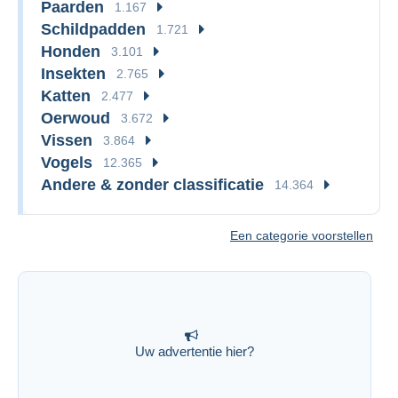
Paarden
1.167
Schildpadden
1.721
Honden
3.101
Insekten
2.765
Katten
2.477
Oerwoud
3.672
Vissen
3.864
Vogels
12.365
Andere & zonder classificatie
14.364
Een categorie voorstellen
Uw advertentie hier?