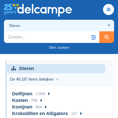
Dieren
Slim zoeken
Dieren
De 48.187 items bekijken
Dolfijnen
1.004
Koeien
706
Konijnen
864
Krokodillen en Alligators
117