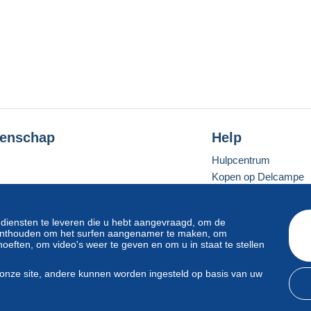
enschap
Help
Hulpcentrum
Kopen op Delcampe
Verkopen op Delcam
Een beveiligde websit
 diensten te leveren die u hebt aangevraagd, om de
e onthouden om het surfen aangenamer te maken, om
oeften, om video's weer te geven en om u in staat te stellen
Standaardmodus
onze site, andere kunnen worden ingesteld op basis van uw
svoorwaarden
en
privacy
.
Beheer van cookies