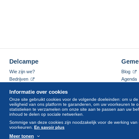
Delcampe
Geme
Wie zijn we?
Blog
Bedrijven
Agenda
De tarieven
Forum
Informatie over cookies
Neem contact met ons op
Video's
Onze site gebruikt cookies voor de volgende doeleinden: om u de
veiligheid van ons platform te garanderen, om uw voorkeuren t
statistieken te verzamelen om onze site aan te passen aan uw beh
inhoud te delen op sociale netwerken.
Nederlands
USD
America/Indiana/Vevay
Sommige van deze cookies zijn noodzakelijk voor de werking van 
voorkeuren.
En savoir plus
Meer tonen
© Delcampe International srl. Alle rechten voorbehouden.
Gebruik