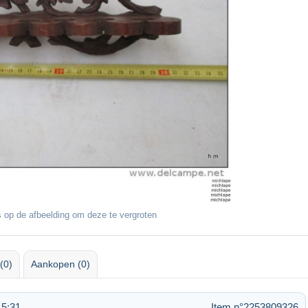
 op de afbeelding om deze te vergroten
(0)
Aankopen (0)
15:31
Item n°2253809326