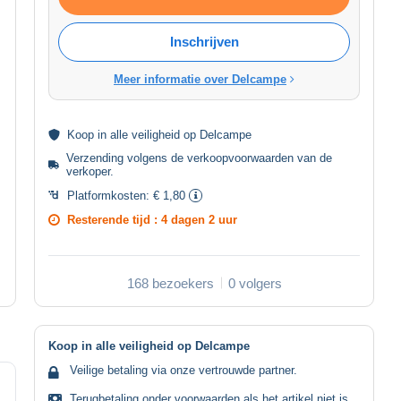
Inschrijven
Meer informatie over Delcampe
Koop in alle
veiligheid
op Delcampe
Verzending volgens de
verkoopvoorwaarden van de
verkoper
.
Platformkosten:
€ 1,80
Resterende tijd :
4 dagen 2 uur
168 bezoekers
0 volgers
Koop in alle veiligheid op Delcampe
Veilige betaling via onze vertrouwde partner.
Terugbetaling onder voorwaarden als het artikel niet is