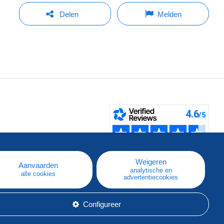
Delen
Melden
pe
e
Weigeren
Aanvaarden
analytische en
alle cookies
advertentiecookies
Configureer