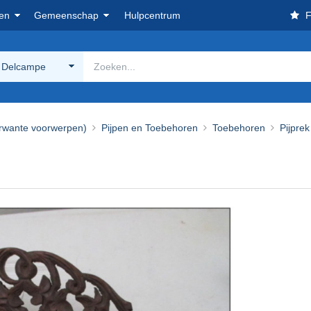
en
Gemeenschap
Hulpcentrum
F
 Delcampe
rwante voorwerpen)
Pijpen en Toebehoren
Toebehoren
Pijprek