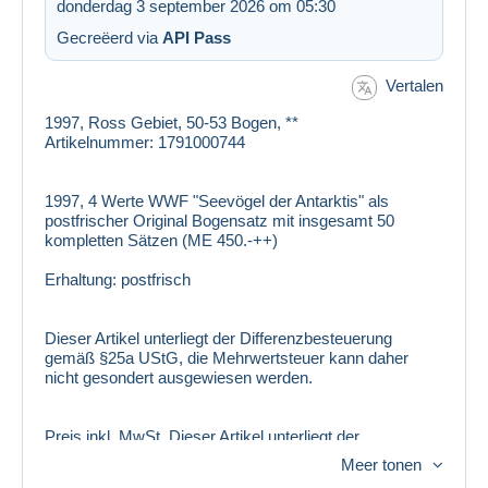
donderdag 3 september 2026 om 05:30
Gecreëerd via
API Pass
Vertalen
1997, Ross Gebiet, 50-53 Bogen, **
Artikelnummer: 1791000744
1997, 4 Werte WWF "Seevögel der Antarktis" als
postfrischer Original Bogensatz mit insgesamt 50
kompletten Sätzen (ME 450.-++)
Erhaltung:
postfrisch
Dieser Artikel unterliegt der Differenzbesteuerung
gemäß §25a UStG, die Mehrwertsteuer kann daher
nicht gesondert ausgewiesen werden.
Preis inkl. MwSt. Dieser Artikel unterliegt der
Differenzbesteuerung nach § 25 a UStG, d. h. die MwSt.
Meer tonen
ist nicht ausweisbar.