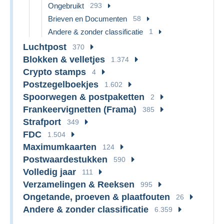
Ongebruikt
293
Brieven en Documenten
58
Andere & zonder classificatie
1
Luchtpost
370
Blokken & velletjes
1.374
Crypto stamps
4
Postzegelboekjes
1.602
Spoorwegen & postpaketten
2
Frankeervignetten (Frama)
385
Strafport
349
FDC
1.504
Maximumkaarten
124
Postwaardestukken
590
Volledig jaar
111
Verzamelingen & Reeksen
995
Ongetande, proeven & plaatfouten
26
Andere & zonder classificatie
6.359