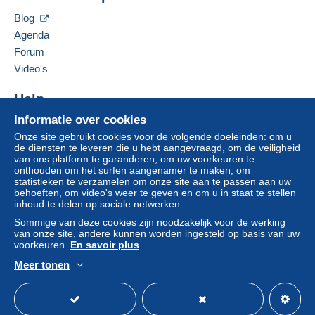
Blog
Agenda
Forum
Video's
Help
Informatie over cookies
Hulpcentrum
Onze site gebruikt cookies voor de volgende doeleinden: om u
Kopen op Delcampe
de diensten te leveren die u hebt aangevraagd, om de veiligheid
Verkopen op Delcampe
van ons platform te garanderen, om uw voorkeuren te
onthouden om het surfen aangenamer te maken, om
Een beveiligde website
statistieken te verzamelen om onze site aan te passen aan uw
behoeften, om video's weer te geven en om u in staat te stellen
inhoud te delen op sociale netwerken.
Sommige van deze cookies zijn noodzakelijk voor de werking
van onze site, andere kunnen worden ingesteld op basis van uw
voorkeuren.
En savoir plus
Meer tonen
Nederlands
USD
Standaardmodus
Ame