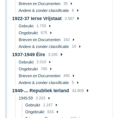
Brieven en Documenten
35
Andere & zonder classificatie
6
1922-37 Ierse Vrijstaat
2.567
Gebruikt
1.720
Ongebruikt
675
Brieven en Documenten
162
Andere & zonder classificatie
10
1937-1949 Éire
3.295
Gebruikt
2.010
Ongebruikt
785
Brieven en Documenten
495
Andere & zonder classificatie
5
1949-... Republiek Ierland
42.809
1949-59
2.203
Gebruikt
1.167
Ongebruikt
615