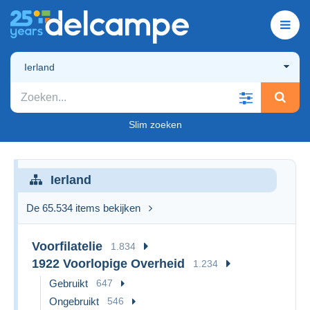
Ierland
Slim zoeken
Ierland
De 65.534 items bekijken
Voorfilatelie
1.834
1922 Voorlopige Overheid
1.234
Gebruikt
647
Ongebruikt
546