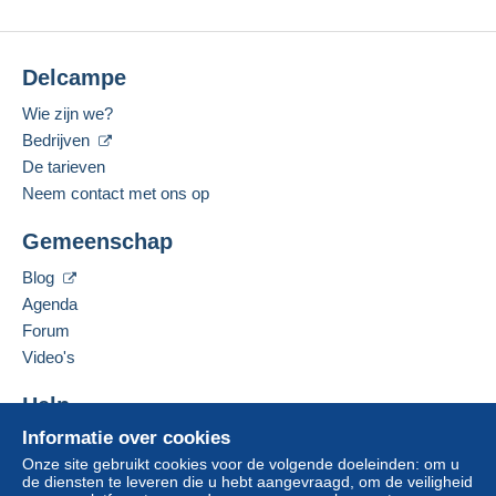
Delcampe
Wie zijn we?
Bedrijven
De tarieven
Neem contact met ons op
Gemeenschap
Blog
Agenda
Forum
Video's
Help
Informatie over cookies
Hulpcentrum
Onze site gebruikt cookies voor de volgende doeleinden: om u
Kopen op Delcampe
de diensten te leveren die u hebt aangevraagd, om de veiligheid
Verkopen op Delcampe