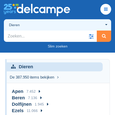
Dieren
Slim zoeken
Dieren
De 387.950 items bekijken
Apen
7.452
Beren
7.136
Dolfijnen
1.945
Ezels
11.066