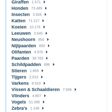
Giraffen
1.571
Honden
73.489
Insecten
3.826
Katten
71.217
Koeien
10.176
Leeuwen
3.645
Neushoorn
855
Nijlpaarden
800
Olifanten
4.976
Paarden
38.783
Schildpadden
896
Stieren
1.859
Tijgers
2.013
Varkens
8.910
Vissen & Schaaldieren
7.696
Vlinders
4.807
Vogels
51.585
Zebra's
1.148