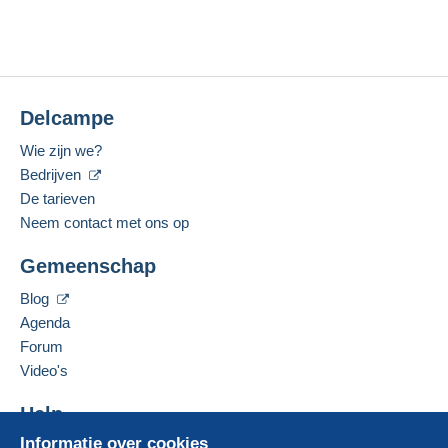
Delcampe
Wie zijn we?
Bedrijven
De tarieven
Neem contact met ons op
Gemeenschap
Blog
Agenda
Forum
Video's
Help
Informatie over cookies
Hulpcentrum