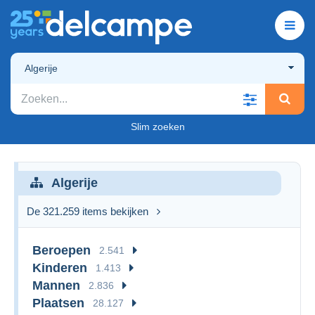
Algerije
Slim zoeken
Algerije
De 321.259 items bekijken
Beroepen
2.541
Kinderen
1.413
Mannen
2.836
Plaatsen
28.127