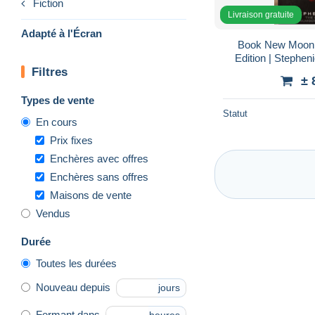
Fiction
Livraison gratuite
Adapté à l'Écran
Book New Moon 
Edition | Stephen
Filtres
Twilight S
± 
Types de vente
Statut
En cours
Prix fixes
Enchères avec offres
Enchères sans offres
Maisons de vente
Vendus
Durée
Toutes les durées
Nouveau depuis
jours
Fermant dans