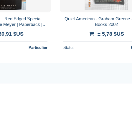
– Red Edged Special
Quiet American - Graham Greene -
ie Meyer | Paperback |
Books 2002
aga Collectible
80,91 $US
± 5,78 $US
Particulier
Statut