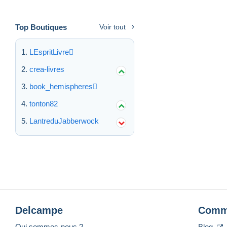
Top Boutiques
Voir tout
LEspritLivre
crea-livres
book_hemispheres
tonton82
LantreduJabberwock
Delcampe
Comm
Qui sommes-nous ?
Blog